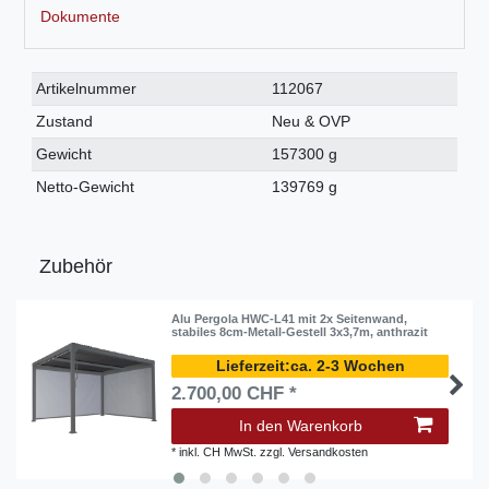
Dokumente
Technisches
Wert
Artikelnummer
112067
Merkmal
Zustand
Neu & OVP
Gewicht
157300 g
Netto-Gewicht
139769 g
Zubehör
Alu Pergola HWC-L41 mit 2x Seitenwand,
stabiles 8cm-Metall-Gestell 3x3,7m, anthrazit
ca. 2-3 Wochen
2.700,00 CHF *
In den Warenkorb
*
inkl. CH MwSt.
zzgl.
Versandkosten