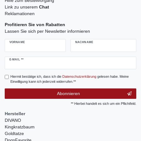
Hilfe zum Bestellvorgang
Link zu unserem
Chat
Reklamationen
Profitieren Sie von Rabatten
Lassen Sie sich per Newsletter informieren
VORNAME
NACHNAME
Newsletter
E-MAIL **
Honig
Hiermit bestätige ich, dass ich die
Daten­schutz­erklärung
gelesen habe. Meine
Einwilligung kann ich jederzeit widerrufen.**
Abonnieren
** Hierbei handelt es sich um ein Pflichtfeld.
Hersteller
DIVANO
Kingkratzbaum
Goldtatze
DogsFavorite