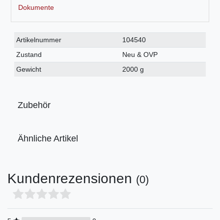
Dokumente
Technisches
Wert
Artikelnummer
104540
Merkmal
Zustand
Neu & OVP
Gewicht
2000 g
Zubehör
Ähnliche Artikel
Kundenrezensionen
(0)