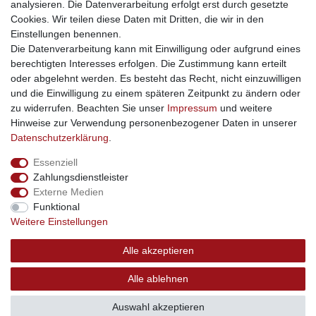
soziale Medien
analysieren. Die Datenverarbeitung erfolgt erst durch gesetzte
Cookies. Wir teilen diese Daten mit Dritten, die wir in den
Facebook
Einstellungen benennen.
sicher einkaufen
Die Datenverarbeitung kann mit Einwilligung oder aufgrund eines
berechtigten Interesses erfolgen. Die Zustimmung kann erteilt
oder abgelehnt werden. Es besteht das Recht, nicht einzuwilligen
und die Einwilligung zu einem späteren Zeitpunkt zu ändern oder
zu widerrufen. Beachten Sie unser
Impressum
und weitere
Sichere Bestellung und Zahlung via SSL Verschlüsselung
Hinweise zur Verwendung personenbezogener Daten in unserer
Daten­schutz­erklärung
.
Essenziell
Widerrufs­recht
Widerrufs­formular
Impressum
Zahlungsdienstleister
Externe Medien
Funktional
Daten­schutz­erklärung
AGB
Kontakt
Weitere Einstellungen
Alle akzeptieren
© Copyright 2026 | swisshandel24.ch | Firmensitz: 8598
Alle ablehnen
Bottighofen, Schweiz | Hotline +41 56 534 72 67
Auswahl akzeptieren