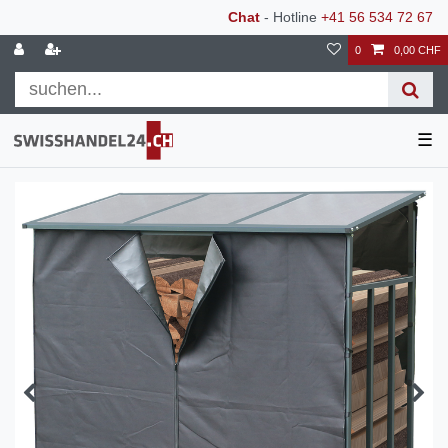
Chat
- Hotline
+41 56 534 72 67
0
0,00 CHF
☰