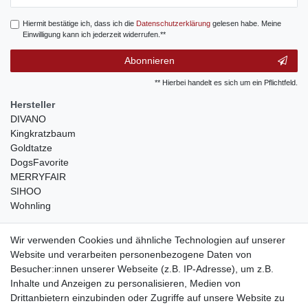
Honig
Hiermit bestätige ich, dass ich die
Daten­schutz­erklärung
gelesen habe. Meine
Einwilligung kann ich jederzeit widerrufen.**
Abonnieren
** Hierbei handelt es sich um ein Pflichtfeld.
Hersteller
DIVANO
Kingkratzbaum
Goldtatze
DogsFavorite
MERRYFAIR
SIHOO
Wohnling
weitere Shops
Wir verwenden Cookies und ähnliche Technologien auf unserer
Website und verarbeiten personenbezogene Daten von
traumlampen
- Lampen und Kronleuchter
Besucher:innen unserer Webseite (z.B. IP-Adresse), um z.B.
kinderwagencenter
- Exklusive und günstige Kinderwagen
Inhalte und Anzeigen zu personalisieren, Medien von
gastrogeraete24
- alles für Gastronomie und Imbiss
Drittanbietern einzubinden oder Zugriffe auf unsere Website zu