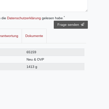
*
h die
Daten­schutz­erklärung
gelesen habe.
Frage senden
rantwortung
Dokumente
65159
Neu & OVP
1413 g