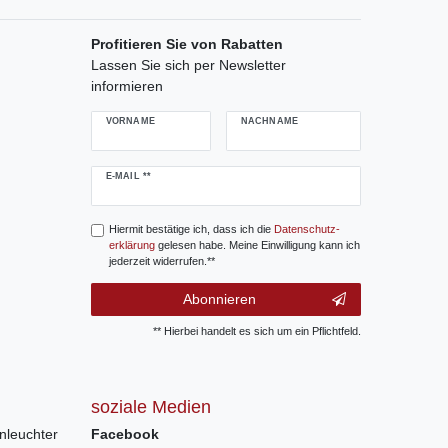
Profitieren Sie von Rabatten
Lassen Sie sich per Newsletter
informieren
VORNAME
NACHNAME
Newsletter
E-MAIL **
Honig
Hiermit bestätige ich, dass ich die
Daten­schutz­
erklärung
gelesen habe. Meine Einwilligung kann ich
jederzeit widerrufen.**
Abonnieren
** Hierbei handelt es sich um ein Pflichtfeld.
soziale Medien
nleuchter
Facebook