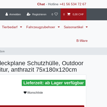
Chat
- Hotline
+41 56 534 72 67
Anmelden
Registrieren
0
0
0,00 CHF
Tierbedarf
Fahrzeugzubehoer
Saisonartikel
B-Ware
20cm
eckplane Schutzhülle, Outdoor
tur, anthrazit 75x180x120cm
ab Lager verfügbar
Wunschliste