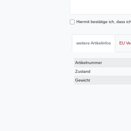
Hiermit bestätige ich, dass ic
weitere Artikelinfos
EU Ve
Technisches
Wert
Artikelnummer
Merkmal
Zustand
Gewicht