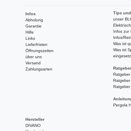
Tips und
Infos
unser B
Abholung
Elektrisc
Garantie
Infos zu
Hilfe
Infos/Rei
Links
Was ist 
Lieferfristen
Was ist S
Öffnungszeiten
eingesetz
über uns
Versand
Ratgebe
Zahlungsarten
Ratgeber
Ratgeber
Ratgeber
Anleitu
Pergola
Hersteller
DIVANO