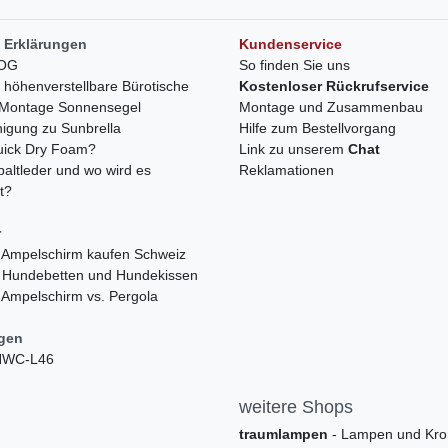
 Erklärungen
Kundenservice
LOG
So finden Sie uns
h höhenverstellbare Bürotische
Kostenloser Rückrufservice
r Montage Sonnensegel
Montage und Zusammenbau
nigung zu Sunbrella
Hilfe zum Bestellvorgang
quick Dry Foam?
Link zu unserem
Chat
paltleder und wo wird es
Reklamationen
t?
r
 Ampelschirm kaufen Schweiz
 Hundebetten und Hundekissen
 Ampelschirm vs. Pergola
ngen
 HWC-L46
weitere Shops
traumlampen
- Lampen und Kro