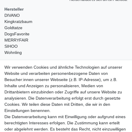
Hersteller
DIVANO
Kingkratzbaum
Goldtatze
DogsFavorite
MERRYFAIR
SIHOO
Wohnling
weitere Shops
Wir verwenden Cookies und ähnliche Technologien auf unserer
Website und verarbeiten personenbezogene Daten von
traumlampen
- Lampen und Kronleuchter
Besucher:innen unserer Webseite (z.B. IP-Adresse), um z.B.
kinderwagencenter
- Exklusive und günstige Kinderwagen
Inhalte und Anzeigen zu personalisieren, Medien von
gastrogeraete24
- alles für Gastronomie und Imbiss
Drittanbietern einzubinden oder Zugriffe auf unsere Website zu
soziale Medien
analysieren. Die Datenverarbeitung erfolgt erst durch gesetzte
Cookies. Wir teilen diese Daten mit Dritten, die wir in den
Facebook
Einstellungen benennen.
sicher einkaufen
Die Datenverarbeitung kann mit Einwilligung oder aufgrund eines
berechtigten Interesses erfolgen. Die Zustimmung kann erteilt
oder abgelehnt werden. Es besteht das Recht, nicht einzuwilligen