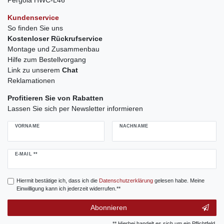
Pergola HWC-L46
Kundenservice
So finden Sie uns
Kostenloser Rückrufservice
Montage und Zusammenbau
Hilfe zum Bestellvorgang
Link zu unserem
Chat
Reklamationen
Profitieren Sie von Rabatten
Lassen Sie sich per Newsletter informieren
VORNAME
NACHNAME
Newsletter
E-MAIL **
Honig
Hiermit bestätige ich, dass ich die
Daten­schutz­erklärung
gelesen habe. Meine
Einwilligung kann ich jederzeit widerrufen.**
Abonnieren
** Hierbei handelt es sich um ein Pflichtfeld.