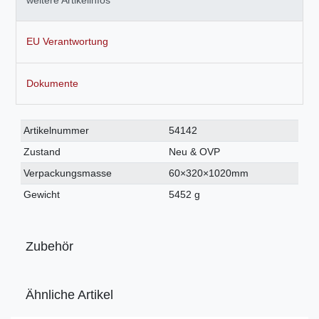
weitere Artikelinfos
EU Verantwortung
Dokumente
Technisches
Wert
Artikelnummer
54142
Merkmal
Zustand
Neu & OVP
Verpackungsmasse
60×320×1020mm
Gewicht
5452 g
Zubehör
Ähnliche Artikel