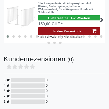
2 in 1 Welpenlaufstall, Absperrgitter mit 6
Platten, Freilaufgehege, faltbarer
Welpenauslauf, für mittelgrosse Hunde mit
Schliesshilfe
ca. 1-2 Wochen
159,00 CHF *
In den Warenkorb
*
inkl. CH MwSt.
zzgl.
Versandkosten
Kundenrezensionen
(0)
5
0
4
0
3
0
2
0
1
0