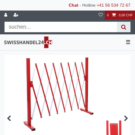
Chat
- Hotline
+41 56 534 72 67
0
0,00 CHF
☰