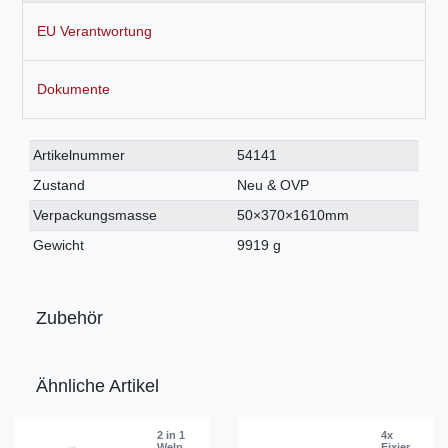
EU Verantwortung
Dokumente
Technisches
Wert
Artikelnummer
54141
Merkmal
Zustand
Neu & OVP
Verpackungsmasse
50×370×1610mm
Gewicht
9919 g
Zubehör
Ähnliche Artikel
2 in 1
4x
Welp
Fixier