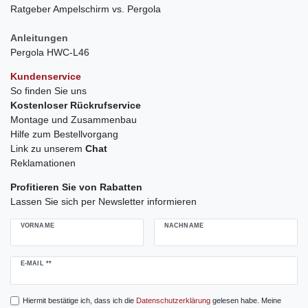
Ratgeber Ampelschirm vs. Pergola
Anleitungen
Pergola HWC-L46
Kundenservice
So finden Sie uns
Kostenloser Rückrufservice
Montage und Zusammenbau
Hilfe zum Bestellvorgang
Link zu unserem
Chat
Reklamationen
Profitieren Sie von Rabatten
Lassen Sie sich per Newsletter informieren
VORNAME
NACHNAME
Newsletter
E-MAIL **
Honig
Hiermit bestätige ich, dass ich die
Daten­schutz­erklärung
gelesen habe. Meine