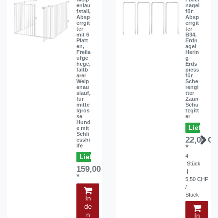
enlau
nagel
fstall,
für
Absp
Absp
errgit
errgit
ter
ter
mit 6
B34,
Platt
Erdn
en,
agel
Freila
Herin
ufge
g
hege,
Erds
faltb
piess
arer
für
Welp
Sche
enau
rengi
slauf,
tter
für
Zaun
mitte
Schu
lgros
tzgitt
se
er
Hund
e mit
Schli
22,00 C
esshi
lfe
*
4
ca. 1-2 Wochen
Stück
159,00 CHF
|
*
5,50 CHF
/
Stück
In
de
n
In