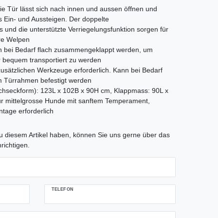
Die Tür lässt sich nach innen und aussen öffnen und
s Ein- und Aussteigen. Der doppelte
und die unterstützte Verriegelungsfunktion sorgen für
hre Welpen
nn bei Bedarf flach zusammengeklappt werden, um
r bequem transportiert zu werden
usätzlichen Werkzeuge erforderlich. Kann bei Bedarf
 Türrahmen befestigt werden
seckform): 123L x 102B x 90H cm, Klappmass: 90L x
ür mittelgrosse Hunde mit sanftem Temperament,
tage erforderlich
tLabel
 diesem Artikel haben, können Sie uns gerne über das
richtigen.
TELEFON