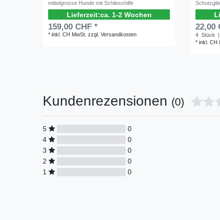
mittelgrosse Hunde mit Schliesshilfe
Schutzgitt
ca. 1-2 Wochen
159,00 CHF *
22,00
*
inkl. CH MwSt.
zzgl.
Versandkosten
4
Stück
|
*
inkl. CH
Kundenrezensionen
(0)
5
0
4
0
3
0
2
0
1
0