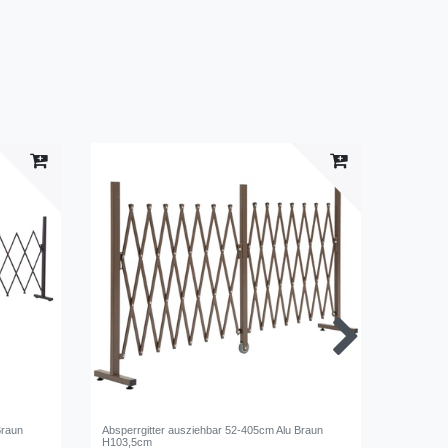
Braun
Absperrgitter ausziehbar 52-405cm Alu Braun
Absperrg
H103,5cm
Kiefernh