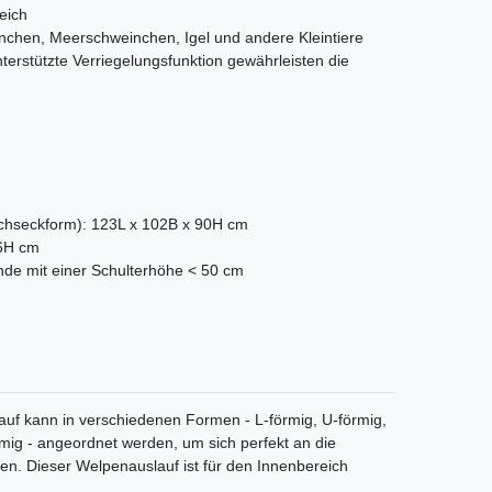
eich
nchen, Meerschweinchen, Igel und andere Kleintiere
erstützte Verriegelungsfunktion gewährleisten die
seckform): 123L x 102B x 90H cm
16H cm
nde mit einer Schulterhöhe < 50 cm
lauf kann in verschiedenen Formen - L-förmig, U-förmig,
ig - angeordnet werden, um sich perfekt an die
. Dieser Welpenauslauf ist für den Innenbereich