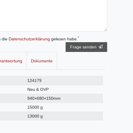
*
h die
Daten­schutz­erklärung
gelesen habe.
Frage senden
rantwortung
Dokumente
124179
Neu & OVP
940×680×150mm
15000 g
13000 g