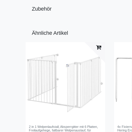
Zubehör
Ähnliche Artikel
2 in 1 Welpenlaufstall, Absperrgitter mit 6 Platten,
4x Fixiern
Freilaufgehege, faltbarer Welpenauslauf, für
Hering Er