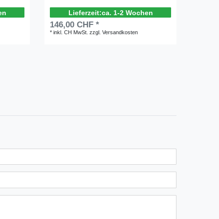
en
ca. 1-2 Wochen
146,00 CHF *
209,0
*
inkl. CH MwSt.
zzgl.
Versandkosten
*
inkl. C
n
ternen
ssternen
ngssternen
tungssternen
ertungssternen