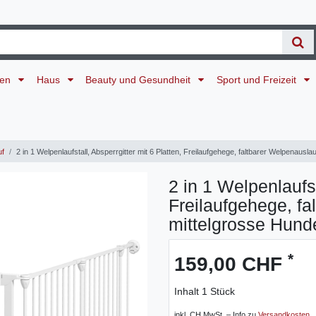
ten
Haus
Beauty und Gesundheit
Sport und Freizeit
uf
2 in 1 Welpenlaufstall, Absperrgitter mit 6 Platten, Freilaufgehege, faltbarer Welpenauslau
2 in 1 Welpenlaufst
Freilaufgehege, fa
mittelgrosse Hunde
*
159,00 CHF
Inhalt
1
Stück
inkl. CH MwSt. – Info zu
Versandkosten