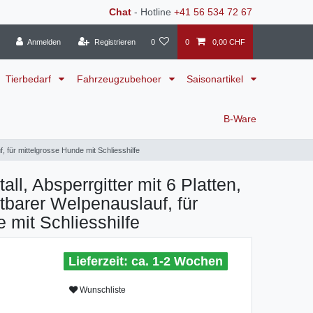
Chat
- Hotline
+41 56 534 72 67
Anmelden
Registrieren
0
0
0,00 CHF
Tierbedarf
Fahrzeugzubehoer
Saisonartikel
B-Ware
f, für mittelgrosse Hunde mit Schliesshilfe
all, Absperrgitter mit 6 Platten,
ltbarer Welpenauslauf, für
 mit Schliesshilfe
ca. 1-2 Wochen
Wunschliste