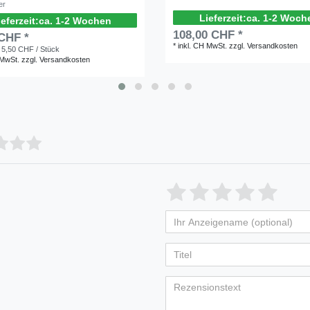
er
ca. 1-2 Woch
ca. 1-2 Wochen
108,00 CHF *
 CHF *
*
inkl. CH MwSt.
zzgl.
Versandkosten
 5,50 CHF / Stück
 MwSt.
zzgl.
Versandkosten
Bewertungssterne
1
2
3
4
5
von
von
von
von
vo
Ihr
Platzhalter
5
5
5
5
5
Anzeigename
Bewertungss
Bewertung
Bewertu
Bewer
Bew
(optional)
Titel