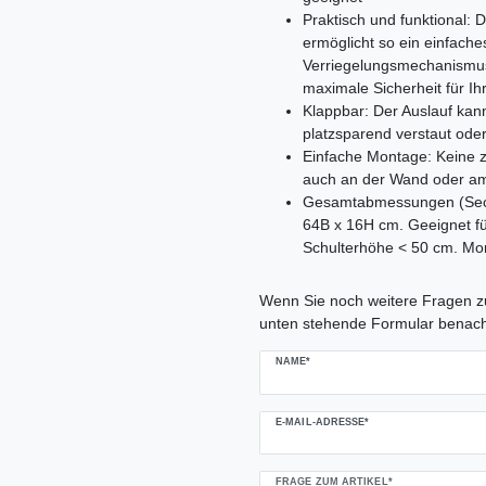
Praktisch und funktional: 
ermöglicht so ein einfache
Verriegelungsmechanismus 
maximale Sicherheit für I
Klappbar: Der Auslauf ka
platzsparend verstaut ode
Einfache Montage: Keine z
auch an der Wand oder am
Gesamtabmessungen (Sech
64B x 16H cm. Geeignet f
Schulterhöhe < 50 cm. Mon
Ceres::Template.mailFormHoneypo
Wenn Sie noch weitere Fragen zu
unten stehende Formular benach
NAME*
E-MAIL-ADRESSE*
FRAGE ZUM ARTIKEL*