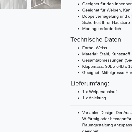
Geeignet für den Innenber
Geeignet für Welpen, Kani
Doppelverriegelung und unt
Sicherheit Ihrer Haustiere
Montage erforderlich
Technische Daten:
Farbe: Weiss
Material: Stahl, Kunststoff
Gesamtabmessungen (Sech
Klappmass: 90L x 64B x 
Geeignet: Mittelgrosse Hu
Lieferumfang:
1 x Welpenauslauf
1 x Anleitung
Variables Design: Der Aus
W-förmig oder hexagonförm
Raumgestaltung anzupassen
geeignet