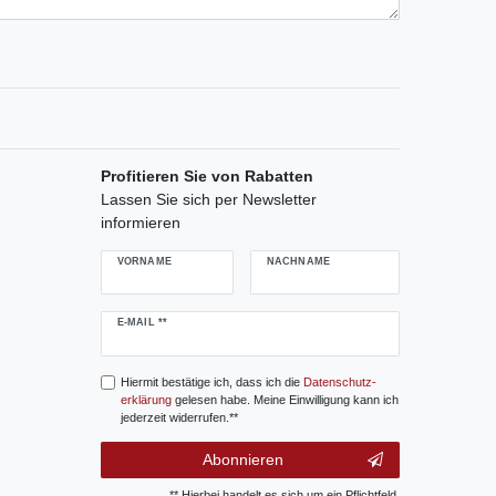
Profitieren Sie von Rabatten
Lassen Sie sich per Newsletter
informieren
VORNAME
NACHNAME
Newsletter
E-MAIL **
Honig
Hiermit bestätige ich, dass ich die
Daten­schutz­
erklärung
gelesen habe. Meine Einwilligung kann ich
jederzeit widerrufen.**
Abonnieren
** Hierbei handelt es sich um ein Pflichtfeld.