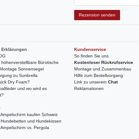
Rezensionstext
Rezension senden
 Erklärungen
Kundenservice
LOG
So finden Sie uns
h höhenverstellbare Bürotische
Kostenloser Rückrufservice
r Montage Sonnensegel
Montage und Zusammenbau
nigung zu Sunbrella
Hilfe zum Bestellvorgang
quick Dry Foam?
Link zu unserem
Chat
paltleder und wo wird es
Reklamationen
t?
r
 Ampelschirm kaufen Schweiz
 Hundebetten und Hundekissen
 Ampelschirm vs. Pergola