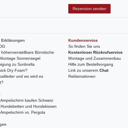
Rezensionstext
Rezension senden
 Erklärungen
Kundenservice
LOG
So finden Sie uns
h höhenverstellbare Bürotische
Kostenloser Rückrufservice
r Montage Sonnensegel
Montage und Zusammenbau
nigung zu Sunbrella
Hilfe zum Bestellvorgang
quick Dry Foam?
Link zu unserem
Chat
paltleder und wo wird es
Reklamationen
t?
r
 Ampelschirm kaufen Schweiz
 Hundebetten und Hundekissen
 Ampelschirm vs. Pergola
ngen