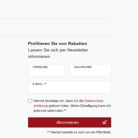
Profitieren Sie von Rabatten
Lassen Sie sich per Newsletter
informieren
VORNAME
NACHNAME
Newsletter
E-MAIL **
Honig
Hiermit bestätige ich, dass ich die
Daten­schutz­
erklärung
gelesen habe. Meine Einwilligung kann ich
jederzeit widerrufen.**
Abonnieren
** Hierbei handelt es sich um ein Pflichtfeld.