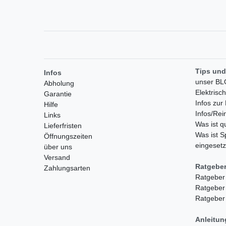
Tips und
Infos
unser B
Abholung
Elektrisc
Garantie
Infos zu
Hilfe
Infos/Rei
Links
Was ist 
Lieferfristen
Was ist S
Öffnungszeiten
eingesetz
über uns
Versand
Ratgebe
Zahlungsarten
Ratgeber
Ratgeber
Ratgeber
Anleitu