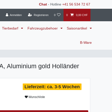
Chat
- Hotline
+41 56 534 72 67
Anmelden
Registrieren
0
0
0,00 CHF
Tierbedarf
Fahrzeugzubehoer
Saisonartikel
B-Ware
 Aluminium gold Holländer
ca. 3-5 Wochen
Wunschliste