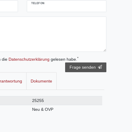
TELEFON
*
h die
Daten­schutz­erklärung
gelesen habe.
Frage senden
rantwortung
Dokumente
25255
Neu & OVP