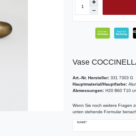
Vase COCCINELLA
Art.-Nr. Hersteller:
331 7303 G
Hauptmaterial/Hauptfarbe:
Alu
Abmessungen:
H20 B60 T10 c
Ceres::Template.mailFormHoneypo
Wenn Sie noch weitere Fragen zu
unten stehende Formular benach
NAME*