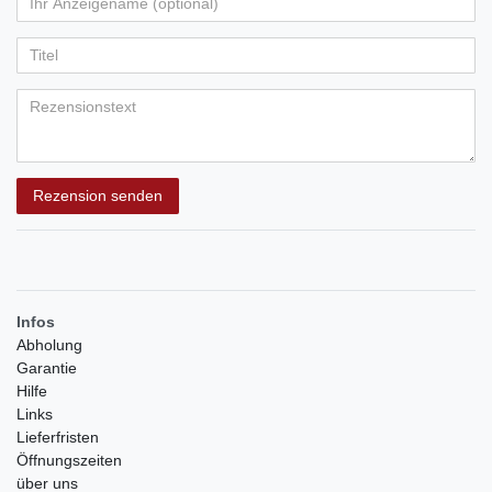
Ihr
Platzhalter
5
5
5
5
5
Anzeigename
Bewertungssternen
Bewertungssternen
Bewertungssternen
Bewertungssternen
Bewertungssternen
(optional)
Titel
Rezensionstext
Rezension senden
Infos
Abholung
Garantie
Hilfe
Links
Lieferfristen
Öffnungszeiten
über uns