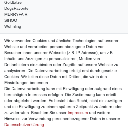
Goldtatze
DogsFavorite
MERRYFAIR
SIHOO
Wohnling
weitere Shops
Wir verwenden Cookies und ähnliche Technologien auf unserer
Website und verarbeiten personenbezogene Daten von
traumlampen
- Lampen und Kronleuchter
Besucher:innen unserer Webseite (z.B. IP-Adresse), um z.B.
kinderwagencenter
- Exklusive und günstige Kinderwagen
Inhalte und Anzeigen zu personalisieren, Medien von
gastrogeraete24
- alles für Gastronomie und Imbiss
Drittanbietern einzubinden oder Zugriffe auf unsere Website zu
soziale Medien
analysieren. Die Datenverarbeitung erfolgt erst durch gesetzte
Cookies. Wir teilen diese Daten mit Dritten, die wir in den
Facebook
Einstellungen benennen.
sicher einkaufen
Die Datenverarbeitung kann mit Einwilligung oder aufgrund eines
berechtigten Interesses erfolgen. Die Zustimmung kann erteilt
oder abgelehnt werden. Es besteht das Recht, nicht einzuwilligen
und die Einwilligung zu einem späteren Zeitpunkt zu ändern oder
zu widerrufen. Beachten Sie unser
Impressum
und weitere
Sichere Bestellung und Zahlung via SSL Verschlüsselung
Hinweise zur Verwendung personenbezogener Daten in unserer
Daten­schutz­erklärung
.