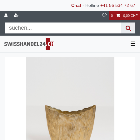
Chat
- Hotline
+41 56 534 72 67
0
0,00 CHF
☰