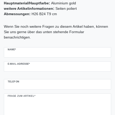
Hauptmaterial/Hauptfarbe:
Aluminium gold
weitere Artikelinformationen:
Seiten poliert
Abmessungen:
H26 B24 T9 cm
Ceres::Template.mailFormHoneypotLabel
Wenn Sie noch weitere Fragen zu diesem Artikel haben, können
Sie uns gerne über das unten stehende Formular
benachrichtigen.
NAME*
E-MAIL-ADRESSE*
TELEFON
FRAGE ZUM ARTIKEL*