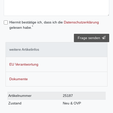
Hiermit bestätige ich, dass ich die
Daten­schutz­erklärung
*
gelesen habe.
Frage senden
weitere Artikelinfos
EU Verantwortung
Dokumente
Technisches
Wert
Artikelnummer
25187
Merkmal
Zustand
Neu & OVP