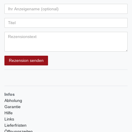
von
von
von
von
von
Ihr
Platzhalter
5
5
5
5
5
Anzeigename
Bewertungssternen
Bewertungssternen
Bewertungssternen
Bewertungssternen
Bewertungssternen
(optional)
Titel
Rezensionstext
Rezension senden
Infos
Abholung
Garantie
Hilfe
Links
Lieferfristen
Öffnungszeiten