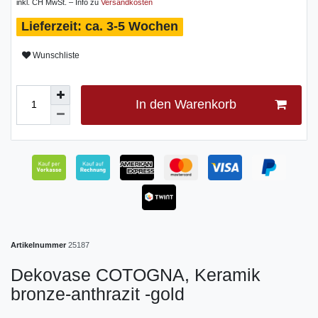
inkl. CH MwSt. – Info zu
Versandkosten
ca. 3-5 Wochen
Wunschliste
In den Warenkorb
Artikelnummer
25187
Dekovase COTOGNA, Keramik
bronze-anthrazit -gold