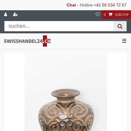
Chat
- Hotline
+41 56 534 72 67
0
0,00 CHF
☰