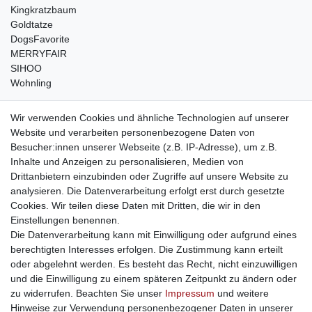
Kingkratzbaum
Goldtatze
DogsFavorite
MERRYFAIR
SIHOO
Wohnling
weitere Shops
Wir verwenden Cookies und ähnliche Technologien auf unserer
Website und verarbeiten personenbezogene Daten von
traumlampen
- Lampen und Kronleuchter
Besucher:innen unserer Webseite (z.B. IP-Adresse), um z.B.
kinderwagencenter
- Exklusive und günstige Kinderwagen
Inhalte und Anzeigen zu personalisieren, Medien von
gastrogeraete24
- alles für Gastronomie und Imbiss
Drittanbietern einzubinden oder Zugriffe auf unsere Website zu
soziale Medien
analysieren. Die Datenverarbeitung erfolgt erst durch gesetzte
Cookies. Wir teilen diese Daten mit Dritten, die wir in den
Facebook
Einstellungen benennen.
sicher einkaufen
Die Datenverarbeitung kann mit Einwilligung oder aufgrund eines
berechtigten Interesses erfolgen. Die Zustimmung kann erteilt
oder abgelehnt werden. Es besteht das Recht, nicht einzuwilligen
und die Einwilligung zu einem späteren Zeitpunkt zu ändern oder
zu widerrufen. Beachten Sie unser
Impressum
und weitere
Sichere Bestellung und Zahlung via SSL Verschlüsselung
Hinweise zur Verwendung personenbezogener Daten in unserer