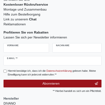
Kostenloser Rückrufservice
Montage und Zusammenbau
Hilfe zum Bestellvorgang
Link zu unserem
Chat
Reklamationen
Profitieren Sie von Rabatten
Lassen Sie sich per Newsletter informieren
VORNAME
NACHNAME
Newsletter
E-MAIL **
Honig
Hiermit bestätige ich, dass ich die
Daten­schutz­erklärung
gelesen habe. Meine
Einwilligung kann ich jederzeit widerrufen.**
Abonnieren
** Hierbei handelt es sich um ein Pflichtfeld.
Hersteller
DIVANO