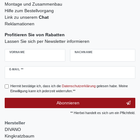
Montage und Zusammenbau
Hilfe zum Bestellvorgang
Link zu unserem
Chat
Reklamationen
Profitieren Sie von Rabatten
Lassen Sie sich per Newsletter informieren
VORNAME
NACHNAME
Newsletter
E-MAIL **
Honig
Hiermit bestätige ich, dass ich die
Daten­schutz­erklärung
gelesen habe. Meine
Einwilligung kann ich jederzeit widerrufen.**
Abonnieren
** Hierbei handelt es sich um ein Pflichtfeld.
Hersteller
DIVANO
Kingkratzbaum