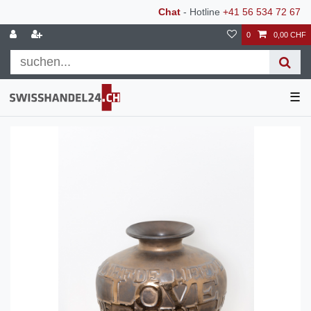
Chat
- Hotline
+41 56 534 72 67
0
0,00 CHF
☰