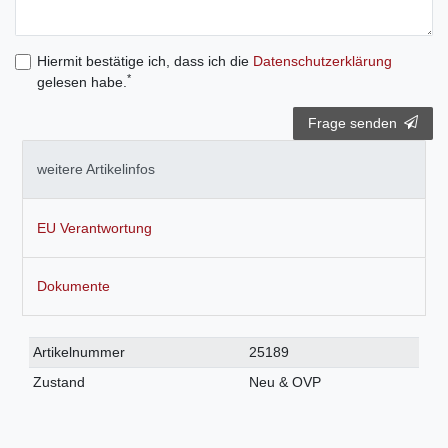
Hiermit bestätige ich, dass ich die
Daten­schutz­erklärung
*
gelesen habe.
Frage senden
weitere Artikelinfos
EU Verantwortung
Dokumente
Technisches
Wert
Artikelnummer
25189
Merkmal
Zustand
Neu & OVP