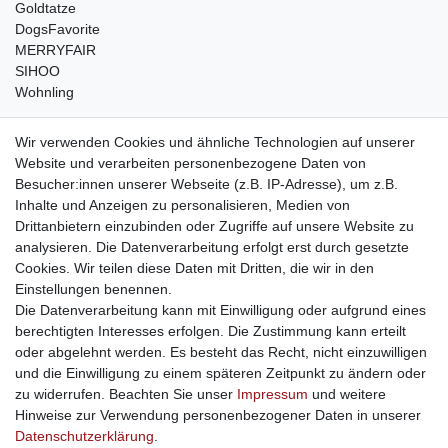
Goldtatze
DogsFavorite
MERRYFAIR
SIHOO
Wohnling
weitere Shops
Wir verwenden Cookies und ähnliche Technologien auf unserer
Website und verarbeiten personenbezogene Daten von
traumlampen
- Lampen und Kronleuchter
Besucher:innen unserer Webseite (z.B. IP-Adresse), um z.B.
kinderwagencenter
- Exklusive und günstige Kinderwagen
Inhalte und Anzeigen zu personalisieren, Medien von
gastrogeraete24
- alles für Gastronomie und Imbiss
Drittanbietern einzubinden oder Zugriffe auf unsere Website zu
soziale Medien
analysieren. Die Datenverarbeitung erfolgt erst durch gesetzte
Cookies. Wir teilen diese Daten mit Dritten, die wir in den
Facebook
Einstellungen benennen.
sicher einkaufen
Die Datenverarbeitung kann mit Einwilligung oder aufgrund eines
berechtigten Interesses erfolgen. Die Zustimmung kann erteilt
oder abgelehnt werden. Es besteht das Recht, nicht einzuwilligen
und die Einwilligung zu einem späteren Zeitpunkt zu ändern oder
zu widerrufen. Beachten Sie unser
Impressum
und weitere
Sichere Bestellung und Zahlung via SSL Verschlüsselung
Hinweise zur Verwendung personenbezogener Daten in unserer
Daten­schutz­erklärung
.