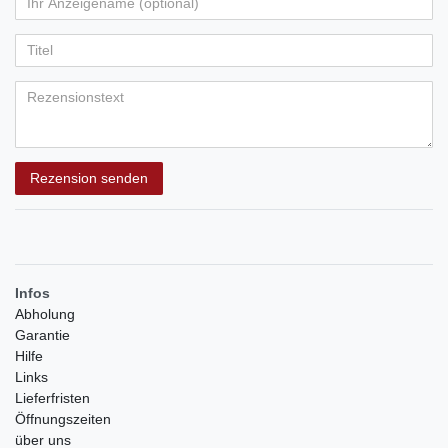
Ihr
Platzhalter
5
5
5
5
5
Anzeigename
Bewertungssternen
Bewertungssternen
Bewertungssternen
Bewertungssternen
Bewertungssternen
(optional)
Titel
Rezensionstext
Rezension senden
Infos
Abholung
Garantie
Hilfe
Links
Lieferfristen
Öffnungszeiten
über uns