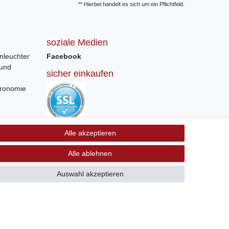
** Hierbei handelt es sich um ein Pflichtfeld.
soziale Medien
nleuchter
Facebook
 und
sicher einkaufen
tronomie
Sichere Bestellung und Zahlung via SSL
Alle akzeptieren
Verschlüsselung
Alle ablehnen
Auswahl akzeptieren
GB
Kontakt
 +41 56 534 72 67