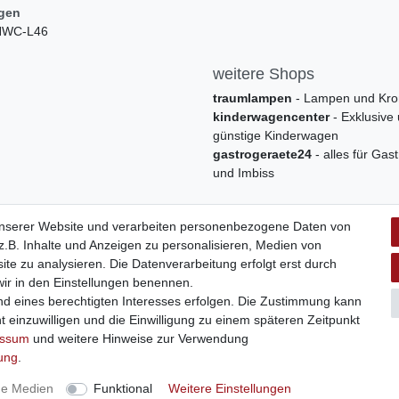
ngen
 HWC-L46
weitere Shops
traumlampen
- Lampen und Kro
kinderwagencenter
- Exklusive
günstige Kinderwagen
gastrogeraete24
- alles für Gas
und Imbiss
unserer Website und verarbeiten personenbezogene Daten von
.B. Inhalte und Anzeigen zu personalisieren, Medien von
ite zu analysieren. Die Datenverarbeitung erfolgt erst durch
 wir in den Einstellungen benennen.
nd eines berechtigten Interesses erfolgen. Die Zustimmung kann
t einzuwilligen und die Einwilligung zu einem späteren Zeitpunkt
Widerrufs­formular
Impressum
Daten­schutz­erklärung
A
essum
und weitere Hinweise zur Verwendung
rung
.
 | swisshandel24.ch | Firmensitz: 8598 Bottighofen, Schweiz | Hotline
ne Medien
Funktional
Weitere Einstellungen