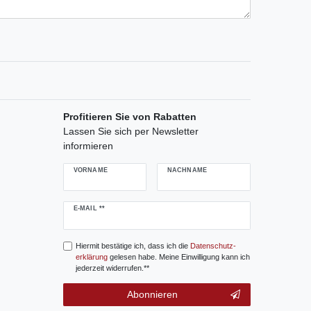
Profitieren Sie von Rabatten
Lassen Sie sich per Newsletter
informieren
VORNAME
NACHNAME
Newsletter
E-MAIL **
Honig
Hiermit bestätige ich, dass ich die
Daten­schutz­
erklärung
gelesen habe. Meine Einwilligung kann ich
jederzeit widerrufen.**
Abonnieren