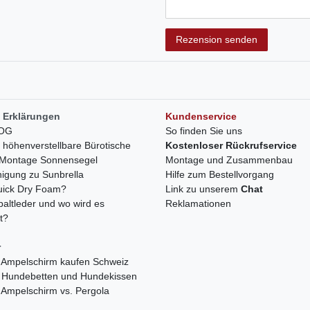
Rezensionstext
Rezension senden
 Erklärungen
Kundenservice
LOG
So finden Sie uns
h höhenverstellbare Bürotische
Kostenloser Rückrufservice
r Montage Sonnensegel
Montage und Zusammenbau
nigung zu Sunbrella
Hilfe zum Bestellvorgang
quick Dry Foam?
Link zu unserem
Chat
paltleder und wo wird es
Reklamationen
t?
r
 Ampelschirm kaufen Schweiz
 Hundebetten und Hundekissen
 Ampelschirm vs. Pergola