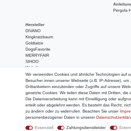
Anleitu
Pergola
Hersteller
DIVANO
Kingkratzbaum
Goldtatze
DogsFavorite
MERRYFAIR
SIHOO
Wohnling
Wir verwenden Cookies und ähnliche Technologien auf 
Besucher:innen unserer Webseite (z.B. IP-Adresse), um z
Drittanbietern einzubinden oder Zugriffe auf unsere Webs
gesetzte Cookies. Wir teilen diese Daten mit Dritten, die
Die Datenverarbeitung kann mit Einwilligung oder aufgru
erteilt oder abgelehnt werden. Es besteht das Recht, nich
Widerrufs­recht
zu ändern oder zu widerrufen. Beachten Sie unser
Impr
personenbezogener Daten in unserer
Daten­schutz­erklä
© Copyright 2026
Essenziell
Zahlungsdienstleister
Exter