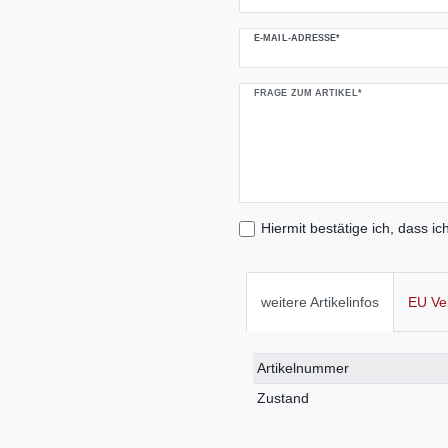
E-MAIL-ADRESSE*
FRAGE ZUM ARTIKEL*
Hiermit bestätige ich, dass ic
weitere Artikelinfos
EU Ve
Technisches
Wert
Artikelnummer
Merkmal
Zustand