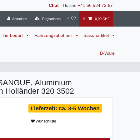
Chat
- Hotline
+41 56 534 72 67
Anmelden
Registrieren
0
0
0,00 CHF
Tierbedarf
Fahrzeugzubehoer
Saisonartikel
B-Ware
SANGUE, Aluminium
n Holländer 320 3502
ca. 3-5 Wochen
Wunschliste