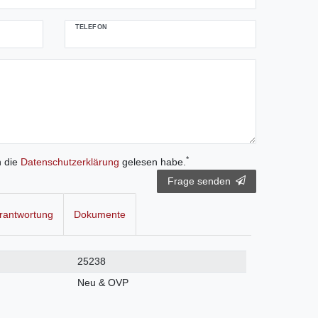
TELEFON
*
h die
Daten­schutz­erklärung
gelesen habe.
Frage senden
rantwortung
Dokumente
25238
Neu & OVP