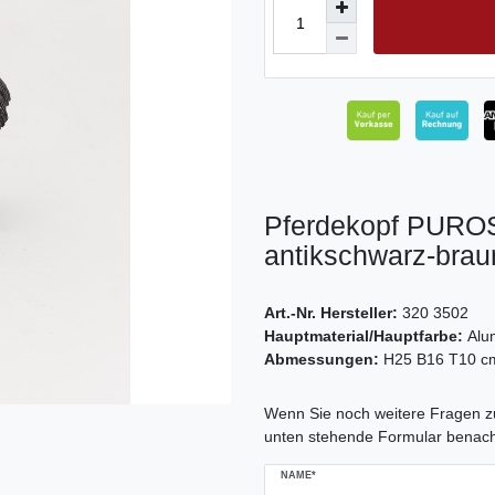
Pferdekopf PURO
antikschwarz-brau
Art.-Nr. Hersteller:
320 3502
Hauptmaterial/Hauptfarbe:
Alu
Abmessungen:
H25 B16 T10 c
Ceres::Template.mailFormHoneypo
Wenn Sie noch weitere Fragen zu
unten stehende Formular benach
NAME*