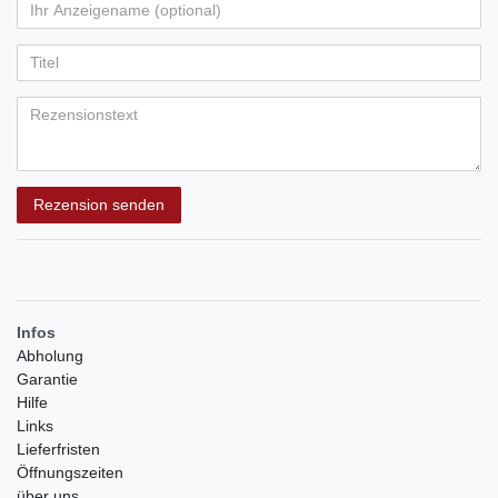
von
von
von
von
von
Ihr
Platzhalter
5
5
5
5
5
Anzeigename
Bewertungssternen
Bewertungssternen
Bewertungssternen
Bewertungssternen
Bewertungssternen
(optional)
Titel
Rezensionstext
Rezension senden
Infos
Abholung
Garantie
Hilfe
Links
Lieferfristen
Öffnungszeiten
über uns