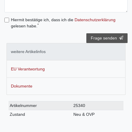
Hiermit bestätige ich, dass ich die
Daten­schutz­erklärung
*
gelesen habe.
Frage senden
weitere Artikelinfos
EU Verantwortung
Dokumente
Technisches
Wert
Artikelnummer
25340
Merkmal
Zustand
Neu & OVP