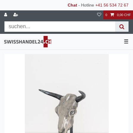
Chat
- Hotline
+41 56 534 72 67
0
0,00 CHF
☰