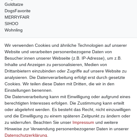
Goldtatze
DogsFavorite
MERRYFAIR
SIHOO
Wohnling
weitere Shops
Wir verwenden Cookies und ähnliche Technologien auf unserer
Website und verarbeiten personenbezogene Daten von
traumlampen
- Lampen und Kronleuchter
Besucher:innen unserer Webseite (z.B. IP-Adresse), um z.B.
kinderwagencenter
- Exklusive und günstige Kinderwagen
Inhalte und Anzeigen zu personalisieren, Medien von
gastrogeraete24
- alles für Gastronomie und Imbiss
Drittanbietern einzubinden oder Zugriffe auf unsere Website zu
soziale Medien
analysieren. Die Datenverarbeitung erfolgt erst durch gesetzte
Cookies. Wir teilen diese Daten mit Dritten, die wir in den
Facebook
Einstellungen benennen.
sicher einkaufen
Die Datenverarbeitung kann mit Einwilligung oder aufgrund eines
berechtigten Interesses erfolgen. Die Zustimmung kann erteilt
oder abgelehnt werden. Es besteht das Recht, nicht einzuwilligen
und die Einwilligung zu einem späteren Zeitpunkt zu ändern oder
zu widerrufen. Beachten Sie unser
Impressum
und weitere
Sichere Bestellung und Zahlung via SSL Verschlüsselung
Hinweise zur Verwendung personenbezogener Daten in unserer
Daten­schutz­erklärung
.