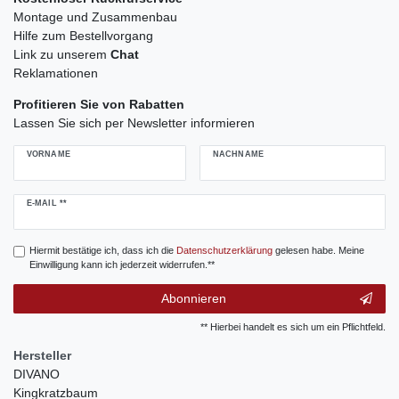
Montage und Zusammenbau
Hilfe zum Bestellvorgang
Link zu unserem
Chat
Reklamationen
Profitieren Sie von Rabatten
Lassen Sie sich per Newsletter informieren
VORNAME
NACHNAME
Newsletter
E-MAIL **
Honig
Hiermit bestätige ich, dass ich die
Daten­schutz­erklärung
gelesen habe. Meine
Einwilligung kann ich jederzeit widerrufen.**
Abonnieren
** Hierbei handelt es sich um ein Pflichtfeld.
Hersteller
DIVANO
Kingkratzbaum