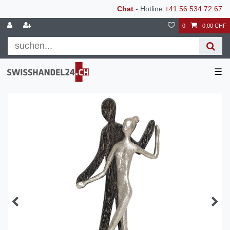
Chat
- Hotline
+41 56 534 72 67
0
0,00 CHF
☰