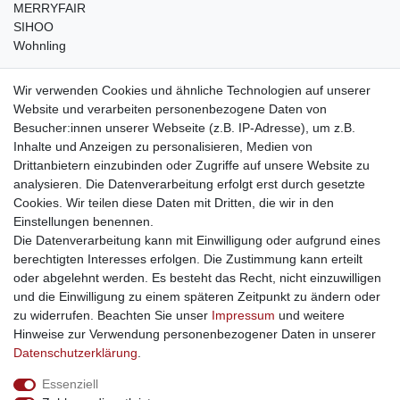
MERRYFAIR
SIHOO
Wohnling
weitere Shops
Wir verwenden Cookies und ähnliche Technologien auf unserer
Website und verarbeiten personenbezogene Daten von
traumlampen
- Lampen und Kronleuchter
Besucher:innen unserer Webseite (z.B. IP-Adresse), um z.B.
kinderwagencenter
- Exklusive und günstige Kinderwagen
Inhalte und Anzeigen zu personalisieren, Medien von
gastrogeraete24
- alles für Gastronomie und Imbiss
Drittanbietern einzubinden oder Zugriffe auf unsere Website zu
soziale Medien
analysieren. Die Datenverarbeitung erfolgt erst durch gesetzte
Cookies. Wir teilen diese Daten mit Dritten, die wir in den
Facebook
Einstellungen benennen.
sicher einkaufen
Die Datenverarbeitung kann mit Einwilligung oder aufgrund eines
berechtigten Interesses erfolgen. Die Zustimmung kann erteilt
oder abgelehnt werden. Es besteht das Recht, nicht einzuwilligen
und die Einwilligung zu einem späteren Zeitpunkt zu ändern oder
zu widerrufen. Beachten Sie unser
Impressum
und weitere
Sichere Bestellung und Zahlung via SSL Verschlüsselung
Hinweise zur Verwendung personenbezogener Daten in unserer
Daten­schutz­erklärung
.
Essenziell