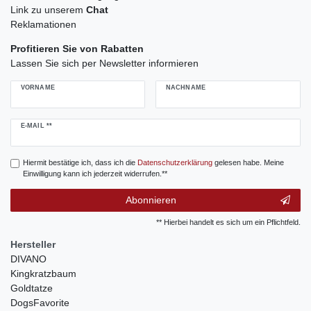
Link zu unserem
Chat
Reklamationen
Profitieren Sie von Rabatten
Lassen Sie sich per Newsletter informieren
VORNAME
NACHNAME
Newsletter
E-MAIL **
Honig
Hiermit bestätige ich, dass ich die
Daten­schutz­erklärung
gelesen habe. Meine
Einwilligung kann ich jederzeit widerrufen.**
Abonnieren
** Hierbei handelt es sich um ein Pflichtfeld.
Hersteller
DIVANO
Kingkratzbaum
Goldtatze
DogsFavorite