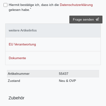
Hiermit bestätige ich, dass ich die
Daten­schutz­erklärung
*
gelesen habe.
Frage senden
weitere Artikelinfos
EU Verantwortung
Dokumente
Technisches
Wert
Artikelnummer
55437
Merkmal
Zustand
Neu & OVP
Zubehör