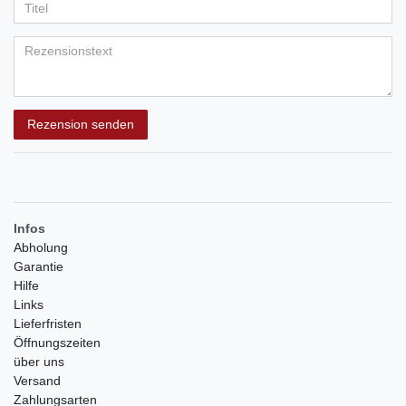
Anzeigename
Bewertungssternen
Bewertungssternen
Bewertungssternen
Bewertungssternen
Bewertungssternen
(optional)
Titel
Rezensionstext
Rezension senden
Infos
Abholung
Garantie
Hilfe
Links
Lieferfristen
Öffnungszeiten
über uns
Versand
Zahlungsarten