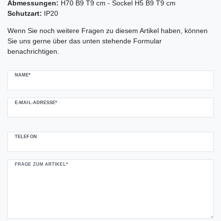
Abmessungen:
H70 B9 T9 cm - Sockel H5 B9 T9 cm
Schutzart:
IP20
Ceres::Template.mailFormHoneypotLabel
Wenn Sie noch weitere Fragen zu diesem Artikel haben, können
Sie uns gerne über das unten stehende Formular
benachrichtigen.
NAME*
E-MAIL-ADRESSE*
TELEFON
FRAGE ZUM ARTIKEL*