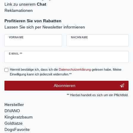
Link zu unserem
Chat
Reklamationen
Profitieren Sie von Rabatten
Lassen Sie sich per Newsletter informieren
VORNAME
NACHNAME
Newsletter
E-MAIL **
Honig
Hiermit bestätige ich, dass ich die
Daten­schutz­erklärung
gelesen habe. Meine
Einwilligung kann ich jederzeit widerrufen.**
Abonnieren
** Hierbei handelt es sich um ein Pflichtfeld.
Hersteller
DIVANO
Kingkratzbaum
Goldtatze
DogsFavorite