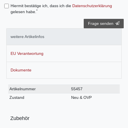
Hiermit bestätige ich, dass ich die
Daten­schutz­erklärung
*
gelesen habe.
Frage senden
weitere Artikelinfos
EU Verantwortung
Dokumente
Technisches
Wert
Artikelnummer
55457
Merkmal
Zustand
Neu & OVP
Zubehör