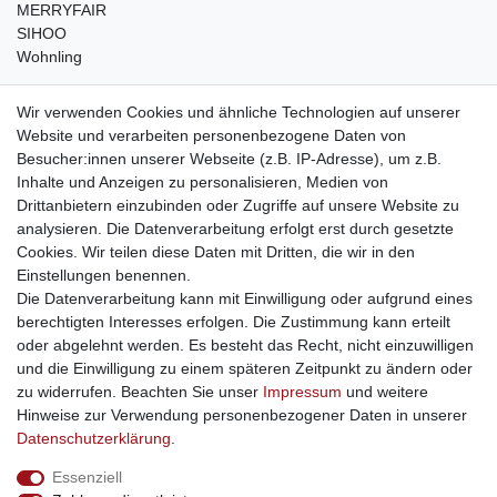
MERRYFAIR
SIHOO
Wohnling
weitere Shops
Wir verwenden Cookies und ähnliche Technologien auf unserer
Website und verarbeiten personenbezogene Daten von
traumlampen
- Lampen und Kronleuchter
Besucher:innen unserer Webseite (z.B. IP-Adresse), um z.B.
kinderwagencenter
- Exklusive und günstige Kinderwagen
Inhalte und Anzeigen zu personalisieren, Medien von
gastrogeraete24
- alles für Gastronomie und Imbiss
Drittanbietern einzubinden oder Zugriffe auf unsere Website zu
soziale Medien
analysieren. Die Datenverarbeitung erfolgt erst durch gesetzte
Cookies. Wir teilen diese Daten mit Dritten, die wir in den
Facebook
Einstellungen benennen.
sicher einkaufen
Die Datenverarbeitung kann mit Einwilligung oder aufgrund eines
berechtigten Interesses erfolgen. Die Zustimmung kann erteilt
oder abgelehnt werden. Es besteht das Recht, nicht einzuwilligen
und die Einwilligung zu einem späteren Zeitpunkt zu ändern oder
zu widerrufen. Beachten Sie unser
Impressum
und weitere
Sichere Bestellung und Zahlung via SSL Verschlüsselung
Hinweise zur Verwendung personenbezogener Daten in unserer
Daten­schutz­erklärung
.
Essenziell