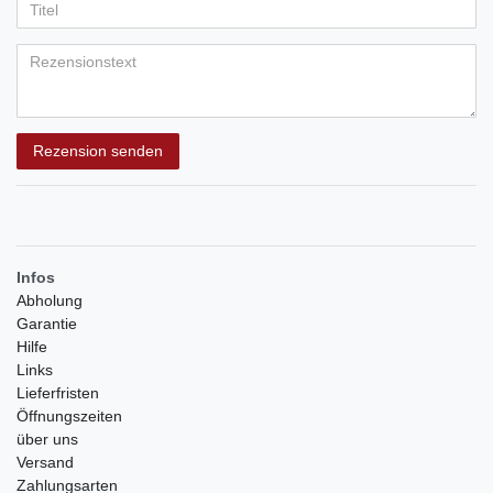
Anzeigename
Bewertungssternen
Bewertungssternen
Bewertungssternen
Bewertungssternen
Bewertungssternen
(optional)
Titel
Rezensionstext
Rezension senden
Infos
Abholung
Garantie
Hilfe
Links
Lieferfristen
Öffnungszeiten
über uns
Versand
Zahlungsarten