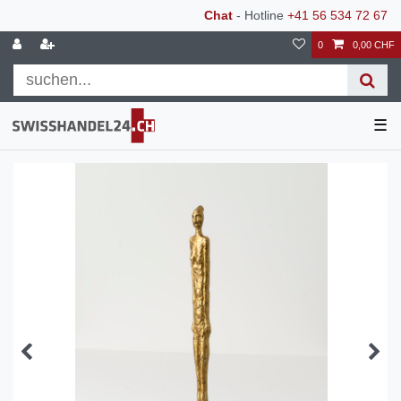
Chat
- Hotline
+41 56 534 72 67
0
0,00 CHF
☰