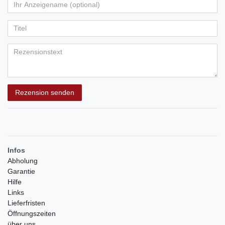
von
von
von
von
von
Ihr
Platzhalter
5
5
5
5
5
Anzeigename
Bewertungssternen
Bewertungssternen
Bewertungssternen
Bewertungssternen
Bewertungssternen
(optional)
Titel
Rezensionstext
Rezension senden
Infos
Abholung
Garantie
Hilfe
Links
Lieferfristen
Öffnungszeiten
über uns