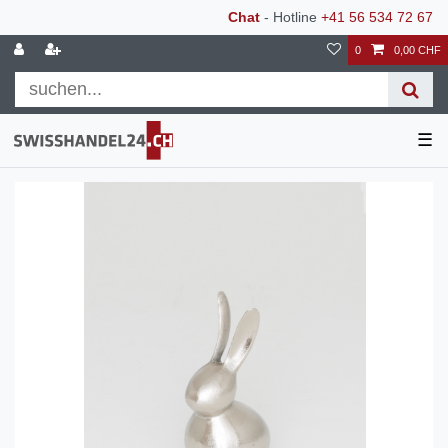
Chat
- Hotline
+41 56 534 72 67
0
0,00 CHF
☰