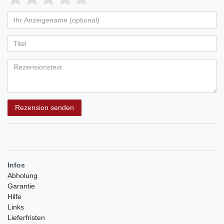
von
von
von
von
von
Ihr
Platzhalter
5
5
5
5
5
Anzeigename
Bewertungssternen
Bewertungssternen
Bewertungssternen
Bewertungssternen
Bewertungssternen
(optional)
Titel
Rezensionstext
Rezension senden
Infos
Abholung
Garantie
Hilfe
Links
Lieferfristen