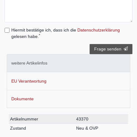
Hiermit bestätige ich, dass ich die
Daten­schutz­erklärung
*
gelesen habe.
Frage senden
weitere Artikelinfos
EU Verantwortung
Dokumente
Technisches
Wert
Artikelnummer
43370
Merkmal
Zustand
Neu & OVP