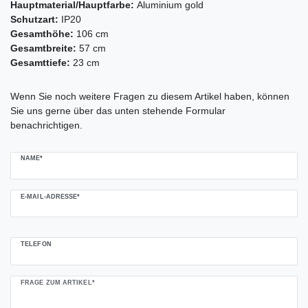
Hauptmaterial/Hauptfarbe:
Aluminium gold
Schutzart:
IP20
Gesamthöhe:
106 cm
Gesamtbreite:
57 cm
Gesamttiefe:
23 cm
Ceres::Template.mailFormHoneypotLabel
Wenn Sie noch weitere Fragen zu diesem Artikel haben, können
Sie uns gerne über das unten stehende Formular
benachrichtigen.
NAME*
E-MAIL-ADRESSE*
TELEFON
FRAGE ZUM ARTIKEL*