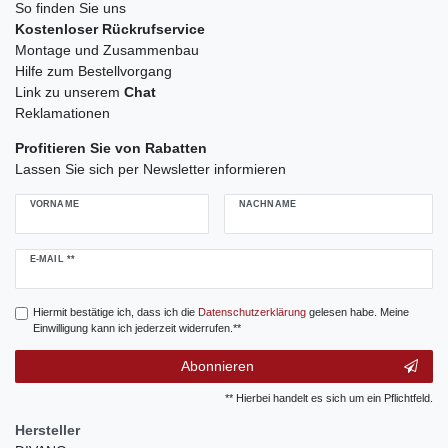
So finden Sie uns
Kostenloser Rückrufservice
Montage und Zusammenbau
Hilfe zum Bestellvorgang
Link zu unserem
Chat
Reklamationen
Profitieren Sie von Rabatten
Lassen Sie sich per Newsletter informieren
VORNAME
NACHNAME
Newsletter
E-MAIL **
Honig
Hiermit bestätige ich, dass ich die
Daten­schutz­erklärung
gelesen habe. Meine
Einwilligung kann ich jederzeit widerrufen.**
Abonnieren
** Hierbei handelt es sich um ein Pflichtfeld.
Hersteller