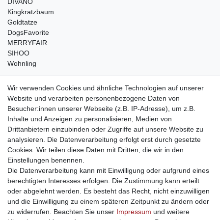
DIVANO
Kingkratzbaum
Goldtatze
DogsFavorite
MERRYFAIR
SIHOO
Wohnling
weitere Shops
Wir verwenden Cookies und ähnliche Technologien auf unserer
Website und verarbeiten personenbezogene Daten von
traumlampen
- Lampen und Kronleuchter
Besucher:innen unserer Webseite (z.B. IP-Adresse), um z.B.
kinderwagencenter
- Exklusive und günstige Kinderwagen
Inhalte und Anzeigen zu personalisieren, Medien von
gastrogeraete24
- alles für Gastronomie und Imbiss
Drittanbietern einzubinden oder Zugriffe auf unsere Website zu
soziale Medien
analysieren. Die Datenverarbeitung erfolgt erst durch gesetzte
Cookies. Wir teilen diese Daten mit Dritten, die wir in den
Facebook
Einstellungen benennen.
sicher einkaufen
Die Datenverarbeitung kann mit Einwilligung oder aufgrund eines
berechtigten Interesses erfolgen. Die Zustimmung kann erteilt
oder abgelehnt werden. Es besteht das Recht, nicht einzuwilligen
und die Einwilligung zu einem späteren Zeitpunkt zu ändern oder
zu widerrufen. Beachten Sie unser
Impressum
und weitere
Sichere Bestellung und Zahlung via SSL Verschlüsselung