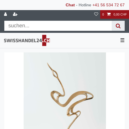
Chat
- Hotline
+41 56 534 72 67
0
0,00 CHF
☰