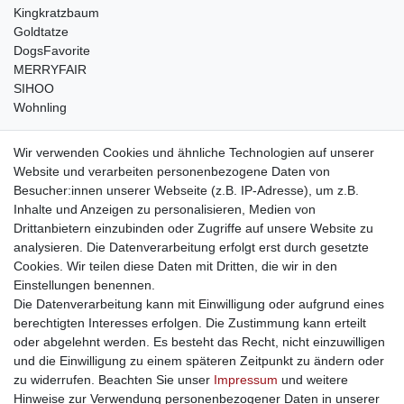
Kingkratzbaum
Goldtatze
DogsFavorite
MERRYFAIR
SIHOO
Wohnling
weitere Shops
Wir verwenden Cookies und ähnliche Technologien auf unserer
Website und verarbeiten personenbezogene Daten von
traumlampen
- Lampen und Kronleuchter
Besucher:innen unserer Webseite (z.B. IP-Adresse), um z.B.
kinderwagencenter
- Exklusive und günstige Kinderwagen
Inhalte und Anzeigen zu personalisieren, Medien von
gastrogeraete24
- alles für Gastronomie und Imbiss
Drittanbietern einzubinden oder Zugriffe auf unsere Website zu
soziale Medien
analysieren. Die Datenverarbeitung erfolgt erst durch gesetzte
Cookies. Wir teilen diese Daten mit Dritten, die wir in den
Facebook
Einstellungen benennen.
sicher einkaufen
Die Datenverarbeitung kann mit Einwilligung oder aufgrund eines
berechtigten Interesses erfolgen. Die Zustimmung kann erteilt
oder abgelehnt werden. Es besteht das Recht, nicht einzuwilligen
und die Einwilligung zu einem späteren Zeitpunkt zu ändern oder
zu widerrufen. Beachten Sie unser
Impressum
und weitere
Sichere Bestellung und Zahlung via SSL Verschlüsselung
Hinweise zur Verwendung personenbezogener Daten in unserer