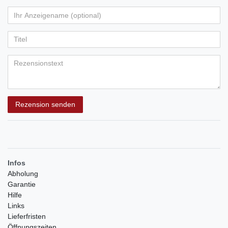
von
von
von
von
von
Ihr
Platzhalter
5
5
5
5
5
Anzeigename
Bewertungssternen
Bewertungssternen
Bewertungssternen
Bewertungssternen
Bewertungssternen
(optional)
Titel
Rezensionstext
Rezension senden
Infos
Abholung
Garantie
Hilfe
Links
Lieferfristen
Öffnungszeiten