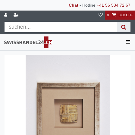
Chat
- Hotline
+41 56 534 72 67
0
0,00 CHF
☰