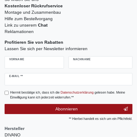
Kostenloser Rückrufservice
Montage und Zusammenbau
Hilfe zum Bestellvorgang
Link zu unserem
Chat
Reklamationen
Profitieren Sie von Rabatten
Lassen Sie sich per Newsletter informieren
VORNAME
NACHNAME
Newsletter
E-MAIL **
Honig
Hiermit bestätige ich, dass ich die
Daten­schutz­erklärung
gelesen habe. Meine
Einwilligung kann ich jederzeit widerrufen.**
Abonnieren
** Hierbei handelt es sich um ein Pflichtfeld.
Hersteller
DIVANO