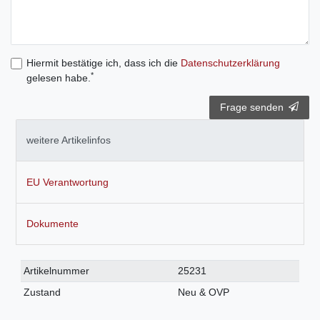
Hiermit bestätige ich, dass ich die
Daten­schutz­erklärung
*
gelesen habe.
Frage senden
weitere Artikelinfos
EU Verantwortung
Dokumente
Technisches
Wert
Artikelnummer
25231
Merkmal
Zustand
Neu & OVP