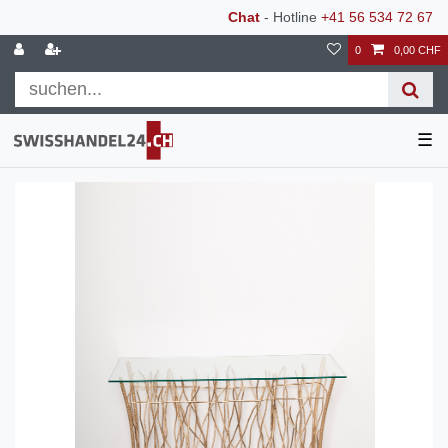
Chat
- Hotline
+41 56 534 72 67
0
0,00 CHF
☰