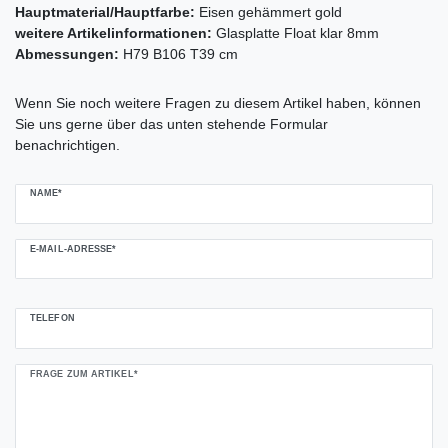
Hauptmaterial/Hauptfarbe:
Eisen gehämmert gold
weitere Artikelinformationen:
Glasplatte Float klar 8mm
Abmessungen:
H79 B106 T39 cm
Ceres::Template.mailFormHoneypotLabel
Wenn Sie noch weitere Fragen zu diesem Artikel haben, können
Sie uns gerne über das unten stehende Formular
benachrichtigen.
NAME*
E-MAIL-ADRESSE*
TELEFON
FRAGE ZUM ARTIKEL*