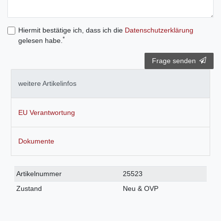
Hiermit bestätige ich, dass ich die
Daten­schutz­erklärung
*
gelesen habe.
Frage senden
weitere Artikelinfos
EU Verantwortung
Dokumente
Technisches
Wert
Artikelnummer
25523
Merkmal
Zustand
Neu & OVP