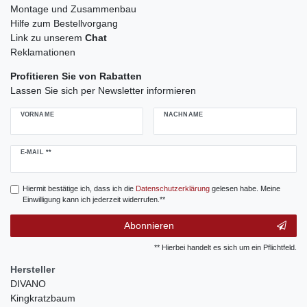
Montage und Zusammenbau
Hilfe zum Bestellvorgang
Link zu unserem
Chat
Reklamationen
Profitieren Sie von Rabatten
Lassen Sie sich per Newsletter informieren
VORNAME
NACHNAME
Newsletter
E-MAIL **
Honig
Hiermit bestätige ich, dass ich die
Daten­schutz­erklärung
gelesen habe. Meine
Einwilligung kann ich jederzeit widerrufen.**
Abonnieren
** Hierbei handelt es sich um ein Pflichtfeld.
Hersteller
DIVANO
Kingkratzbaum