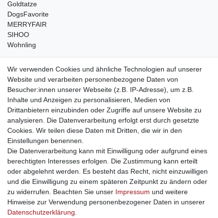
Goldtatze
DogsFavorite
MERRYFAIR
SIHOO
Wohnling
weitere Shops
Wir verwenden Cookies und ähnliche Technologien auf unserer
Website und verarbeiten personenbezogene Daten von
traumlampen
- Lampen und Kronleuchter
Besucher:innen unserer Webseite (z.B. IP-Adresse), um z.B.
kinderwagencenter
- Exklusive und günstige Kinderwagen
Inhalte und Anzeigen zu personalisieren, Medien von
gastrogeraete24
- alles für Gastronomie und Imbiss
Drittanbietern einzubinden oder Zugriffe auf unsere Website zu
soziale Medien
analysieren. Die Datenverarbeitung erfolgt erst durch gesetzte
Cookies. Wir teilen diese Daten mit Dritten, die wir in den
Facebook
Einstellungen benennen.
sicher einkaufen
Die Datenverarbeitung kann mit Einwilligung oder aufgrund eines
berechtigten Interesses erfolgen. Die Zustimmung kann erteilt
oder abgelehnt werden. Es besteht das Recht, nicht einzuwilligen
und die Einwilligung zu einem späteren Zeitpunkt zu ändern oder
zu widerrufen. Beachten Sie unser
Impressum
und weitere
Sichere Bestellung und Zahlung via SSL Verschlüsselung
Hinweise zur Verwendung personenbezogener Daten in unserer
Daten­schutz­erklärung
.