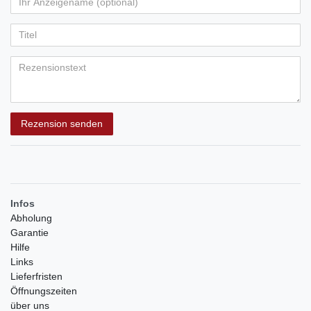
Ihr
Platzhalter
5
5
5
5
5
Anzeigename
Bewertungssternen
Bewertungssternen
Bewertungssternen
Bewertungssternen
Bewertungssternen
(optional)
Titel
Rezensionstext
Rezension senden
Infos
Abholung
Garantie
Hilfe
Links
Lieferfristen
Öffnungszeiten
über uns