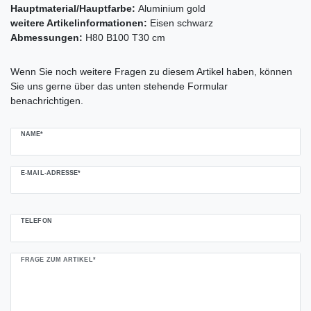
Hauptmaterial/Hauptfarbe:
Aluminium gold
weitere Artikelinformationen:
Eisen schwarz
Abmessungen:
H80 B100 T30 cm
Ceres::Template.mailFormHoneypotLabel
Wenn Sie noch weitere Fragen zu diesem Artikel haben, können
Sie uns gerne über das unten stehende Formular
benachrichtigen.
NAME*
E-MAIL-ADRESSE*
TELEFON
FRAGE ZUM ARTIKEL*