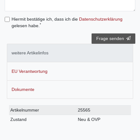
Hiermit bestätige ich, dass ich die
Daten­schutz­erklärung
*
gelesen habe.
Frage senden
weitere Artikelinfos
EU Verantwortung
Dokumente
Technisches
Wert
Artikelnummer
25565
Merkmal
Zustand
Neu & OVP