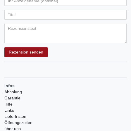
Ihr
Platzhalter
5
5
5
5
5
Anzeigename
Bewertungssternen
Bewertungssternen
Bewertungssternen
Bewertungssternen
Bewertungssternen
(optional)
Titel
Rezensionstext
Rezension senden
Infos
Abholung
Garantie
Hilfe
Links
Lieferfristen
Öffnungszeiten
über uns