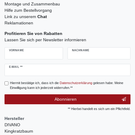
Montage und Zusammenbau
Hilfe zum Bestellvorgang
Link zu unserem
Chat
Reklamationen
Profitieren Sie von Rabatten
Lassen Sie sich per Newsletter informieren
VORNAME
NACHNAME
Newsletter
E-MAIL **
Honig
Hiermit bestätige ich, dass ich die
Daten­schutz­erklärung
gelesen habe. Meine
Einwilligung kann ich jederzeit widerrufen.**
Abonnieren
** Hierbei handelt es sich um ein Pflichtfeld.
Hersteller
DIVANO
Kingkratzbaum