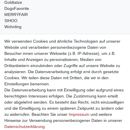
Goldtatze
DogsFavorite
MERRYFAIR
SIHOO
Wohnling
weitere Shops
Wir verwenden Cookies und ähnliche Technologien auf unserer
Website und verarbeiten personenbezogene Daten von
traumlampen
- Lampen und Kronleuchter
Besucher:innen unserer Webseite (z.B. IP-Adresse), um z.B.
kinderwagencenter
- Exklusive und günstige Kinderwagen
Inhalte und Anzeigen zu personalisieren, Medien von
gastrogeraete24
- alles für Gastronomie und Imbiss
Drittanbietern einzubinden oder Zugriffe auf unsere Website zu
soziale Medien
analysieren. Die Datenverarbeitung erfolgt erst durch gesetzte
Cookies. Wir teilen diese Daten mit Dritten, die wir in den
Facebook
Einstellungen benennen.
sicher einkaufen
Die Datenverarbeitung kann mit Einwilligung oder aufgrund eines
berechtigten Interesses erfolgen. Die Zustimmung kann erteilt
oder abgelehnt werden. Es besteht das Recht, nicht einzuwilligen
und die Einwilligung zu einem späteren Zeitpunkt zu ändern oder
zu widerrufen. Beachten Sie unser
Impressum
und weitere
Sichere Bestellung und Zahlung via SSL Verschlüsselung
Hinweise zur Verwendung personenbezogener Daten in unserer
Daten­schutz­erklärung
.