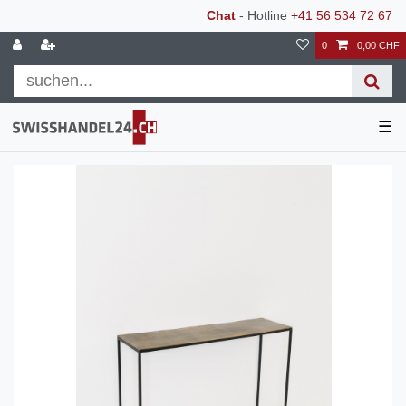
Chat
- Hotline
+41 56 534 72 67
0
0,00 CHF
☰