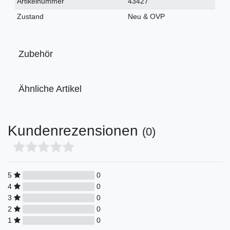
Technisches
Wert
Artikelnummer
43427
Merkmal
Zustand
Neu & OVP
Zubehör
Ähnliche Artikel
Kundenrezensionen
(0)
5
0
4
0
3
0
2
0
1
0