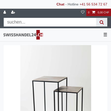
Chat
- Hotline
+41 56 534 72 67
0
0,00 CHF
☰