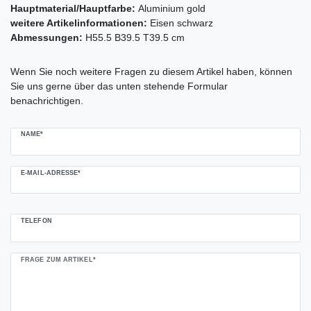
Hauptmaterial/Hauptfarbe:
Aluminium gold
weitere Artikelinformationen:
Eisen schwarz
Abmessungen:
H55.5 B39.5 T39.5 cm
Ceres::Template.mailFormHoneypotLabel
Wenn Sie noch weitere Fragen zu diesem Artikel haben, können
Sie uns gerne über das unten stehende Formular
benachrichtigen.
NAME*
E-MAIL-ADRESSE*
TELEFON
FRAGE ZUM ARTIKEL*