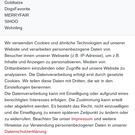
Goldtatze
DogsFavorite
MERRYFAIR
SIHOO
Wohnling
weitere Shops
Wir verwenden Cookies und ähnliche Technologien auf unserer
Website und verarbeiten personenbezogene Daten von
traumlampen
- Lampen und Kronleuchter
Besucher:innen unserer Webseite (z.B. IP-Adresse), um z.B.
kinderwagencenter
- Exklusive und günstige Kinderwagen
Inhalte und Anzeigen zu personalisieren, Medien von
gastrogeraete24
- alles für Gastronomie und Imbiss
Drittanbietern einzubinden oder Zugriffe auf unsere Website zu
soziale Medien
analysieren. Die Datenverarbeitung erfolgt erst durch gesetzte
Cookies. Wir teilen diese Daten mit Dritten, die wir in den
Facebook
Einstellungen benennen.
sicher einkaufen
Die Datenverarbeitung kann mit Einwilligung oder aufgrund eines
berechtigten Interesses erfolgen. Die Zustimmung kann erteilt
oder abgelehnt werden. Es besteht das Recht, nicht einzuwilligen
und die Einwilligung zu einem späteren Zeitpunkt zu ändern oder
zu widerrufen. Beachten Sie unser
Impressum
und weitere
Sichere Bestellung und Zahlung via SSL Verschlüsselung
Hinweise zur Verwendung personenbezogener Daten in unserer
Daten­schutz­erklärung
.