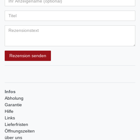
Ihr
Platzhalter
5
5
5
5
5
Anzeigename
Bewertungssternen
Bewertungssternen
Bewertungssternen
Bewertungssternen
Bewertungssternen
(optional)
Titel
Rezensionstext
Rezension senden
Infos
Abholung
Garantie
Hilfe
Links
Lieferfristen
Öffnungszeiten
über uns