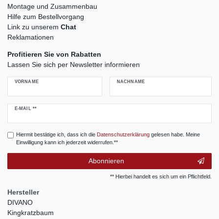
Montage und Zusammenbau
Hilfe zum Bestellvorgang
Link zu unserem
Chat
Reklamationen
Profitieren Sie von Rabatten
Lassen Sie sich per Newsletter informieren
VORNAME
NACHNAME
Newsletter
E-MAIL **
Honig
Hiermit bestätige ich, dass ich die
Daten­schutz­erklärung
gelesen habe. Meine
Einwilligung kann ich jederzeit widerrufen.**
Abonnieren
** Hierbei handelt es sich um ein Pflichtfeld.
Hersteller
DIVANO
Kingkratzbaum