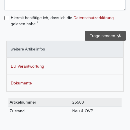
Hiermit bestätige ich, dass ich die
Daten­schutz­erklärung
*
gelesen habe.
Frage senden
weitere Artikelinfos
EU Verantwortung
Dokumente
Technisches
Wert
Artikelnummer
25563
Merkmal
Zustand
Neu & OVP