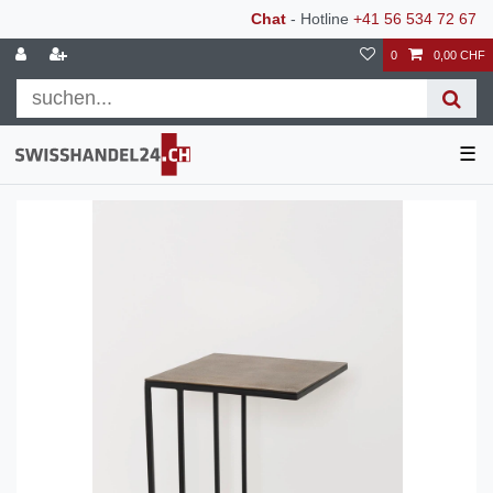
Chat
- Hotline
+41 56 534 72 67
0
0,00 CHF
☰