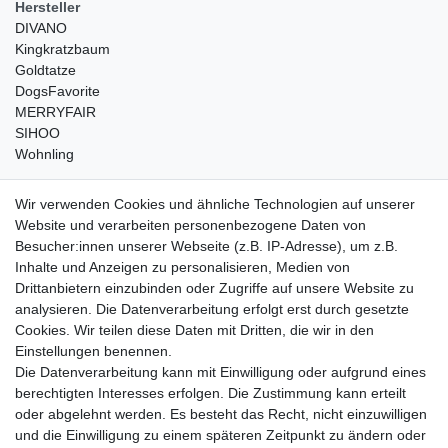
Hersteller
DIVANO
Kingkratzbaum
Goldtatze
DogsFavorite
MERRYFAIR
SIHOO
Wohnling
weitere Shops
Wir verwenden Cookies und ähnliche Technologien auf unserer
Website und verarbeiten personenbezogene Daten von
traumlampen
- Lampen und Kronleuchter
Besucher:innen unserer Webseite (z.B. IP-Adresse), um z.B.
kinderwagencenter
- Exklusive und günstige Kinderwagen
Inhalte und Anzeigen zu personalisieren, Medien von
gastrogeraete24
- alles für Gastronomie und Imbiss
Drittanbietern einzubinden oder Zugriffe auf unsere Website zu
soziale Medien
analysieren. Die Datenverarbeitung erfolgt erst durch gesetzte
Cookies. Wir teilen diese Daten mit Dritten, die wir in den
Facebook
Einstellungen benennen.
sicher einkaufen
Die Datenverarbeitung kann mit Einwilligung oder aufgrund eines
berechtigten Interesses erfolgen. Die Zustimmung kann erteilt
oder abgelehnt werden. Es besteht das Recht, nicht einzuwilligen
und die Einwilligung zu einem späteren Zeitpunkt zu ändern oder