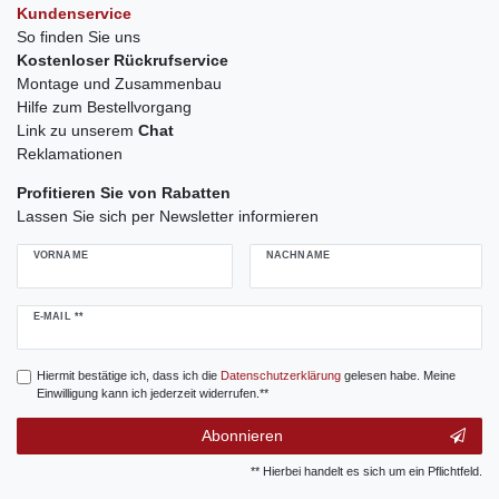
Kundenservice
So finden Sie uns
Kostenloser Rückrufservice
Montage und Zusammenbau
Hilfe zum Bestellvorgang
Link zu unserem
Chat
Reklamationen
Profitieren Sie von Rabatten
Lassen Sie sich per Newsletter informieren
VORNAME
NACHNAME
Newsletter
E-MAIL **
Honig
Hiermit bestätige ich, dass ich die
Daten­schutz­erklärung
gelesen habe. Meine
Einwilligung kann ich jederzeit widerrufen.**
Abonnieren
** Hierbei handelt es sich um ein Pflichtfeld.