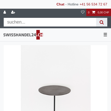
Chat
- Hotline
+41 56 534 72 67
0
0,00 CHF
☰