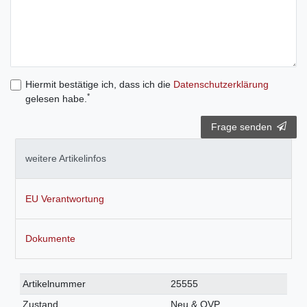
Hiermit bestätige ich, dass ich die
Daten­schutz­erklärung
*
gelesen habe.
Frage senden
weitere Artikelinfos
EU Verantwortung
Dokumente
Technisches
Wert
Artikelnummer
25555
Merkmal
Zustand
Neu & OVP