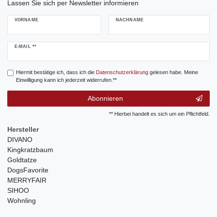
Lassen Sie sich per Newsletter informieren
VORNAME
NACHNAME
Newsletter
E-MAIL **
Honig
Hiermit bestätige ich, dass ich die
Daten­schutz­erklärung
gelesen habe. Meine
Einwilligung kann ich jederzeit widerrufen.**
Abonnieren
** Hierbei handelt es sich um ein Pflichtfeld.
Hersteller
DIVANO
Kingkratzbaum
Goldtatze
DogsFavorite
MERRYFAIR
SIHOO
Wohnling