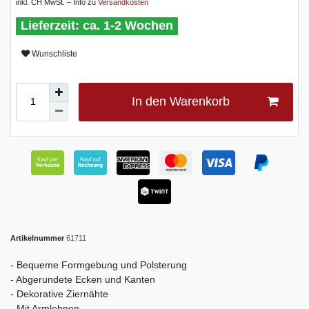
inkl. CH MwSt. – Info zu
Versandkosten
ca. 1-2 Wochen
Wunschliste
In den Warenkorb
Artikelnummer
61711
- Bequeme Formgebung und Polsterung
- Abgerundete Ecken und Kanten
- Dekorative Ziernähte
- Mit Armlehnen