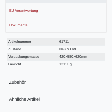
EU Verantwortung
Dokumente
Technisches
Wert
Artikelnummer
61711
Merkmal
Zustand
Neu & OVP
Verpackungsmasse
420×580×620mm
Gewicht
12111 g
Zubehör
Ähnliche Artikel