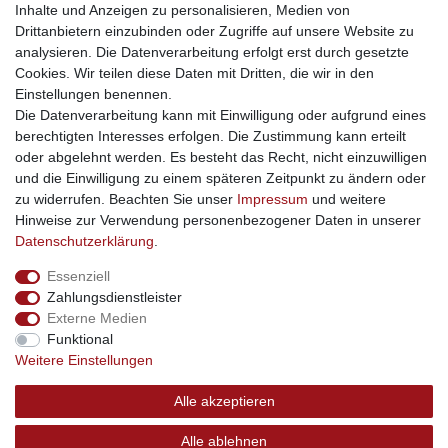
Inhalte und Anzeigen zu personalisieren, Medien von
gastrogeraete24
- alles für Gastronomie und Imbiss
Drittanbietern einzubinden oder Zugriffe auf unsere Website zu
soziale Medien
analysieren. Die Datenverarbeitung erfolgt erst durch gesetzte
Cookies. Wir teilen diese Daten mit Dritten, die wir in den
Facebook
Einstellungen benennen.
sicher einkaufen
Die Datenverarbeitung kann mit Einwilligung oder aufgrund eines
berechtigten Interesses erfolgen. Die Zustimmung kann erteilt
oder abgelehnt werden. Es besteht das Recht, nicht einzuwilligen
und die Einwilligung zu einem späteren Zeitpunkt zu ändern oder
zu widerrufen. Beachten Sie unser
Impressum
und weitere
Sichere Bestellung und Zahlung via SSL Verschlüsselung
Hinweise zur Verwendung personenbezogener Daten in unserer
Daten­schutz­erklärung
.
Essenziell
Widerrufs­recht
Widerrufs­formular
Impressum
Zahlungsdienstleister
Externe Medien
Funktional
Daten­schutz­erklärung
AGB
Kontakt
Weitere Einstellungen
Alle akzeptieren
© Copyright 2026 | swisshandel24.ch | Firmensitz: 8598
Alle ablehnen