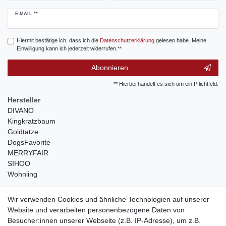
Newsletter
E-MAIL **
Honig
Hiermit bestätige ich, dass ich die
Daten­schutz­erklärung
gelesen habe. Meine
Einwilligung kann ich jederzeit widerrufen.**
Abonnieren
** Hierbei handelt es sich um ein Pflichtfeld.
Hersteller
DIVANO
Kingkratzbaum
Goldtatze
DogsFavorite
MERRYFAIR
SIHOO
Wohnling
weitere Shops
Wir verwenden Cookies und ähnliche Technologien auf unserer
Website und verarbeiten personenbezogene Daten von
traumlampen
- Lampen und Kronleuchter
Besucher:innen unserer Webseite (z.B. IP-Adresse), um z.B.
kinderwagencenter
- Exklusive und günstige Kinderwagen