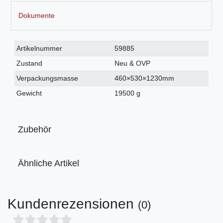
Dokumente
Technisches
Wert
Artikelnummer
59885
Merkmal
Zustand
Neu & OVP
Verpackungsmasse
460×530×1230mm
Gewicht
19500 g
Zubehör
Ähnliche Artikel
Kundenrezensionen
(0)