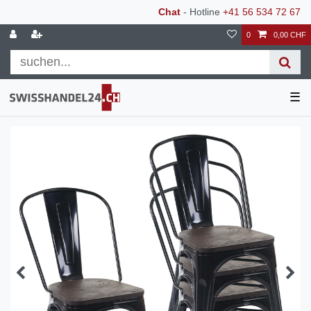
Chat
- Hotline
+41 56 534 72 67
0
0,00 CHF
☰