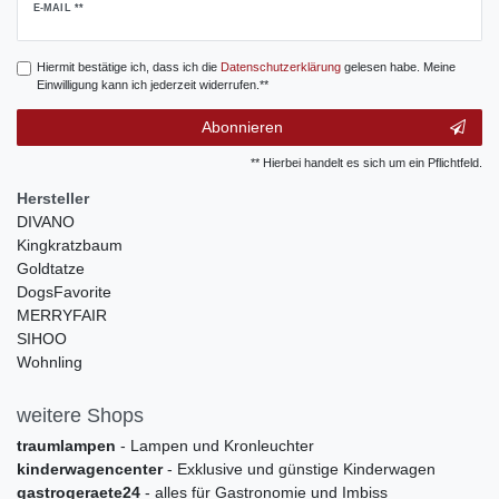
Newsletter
E-MAIL **
Honig
Hiermit bestätige ich, dass ich die
Daten­schutz­erklärung
gelesen habe. Meine
Einwilligung kann ich jederzeit widerrufen.**
Abonnieren
** Hierbei handelt es sich um ein Pflichtfeld.
Hersteller
DIVANO
Kingkratzbaum
Goldtatze
DogsFavorite
MERRYFAIR
SIHOO
Wohnling
weitere Shops
traumlampen
- Lampen und Kronleuchter
kinderwagencenter
- Exklusive und günstige Kinderwagen
gastrogeraete24
- alles für Gastronomie und Imbiss