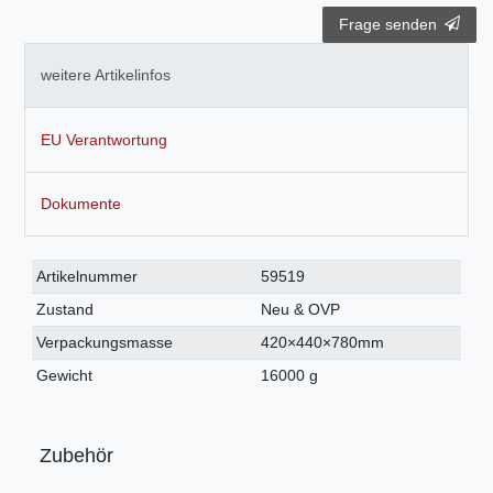
Frage senden
weitere Artikelinfos
EU Verantwortung
Dokumente
Technisches
Wert
Artikelnummer
59519
Merkmal
Zustand
Neu & OVP
Verpackungsmasse
420×440×780mm
Gewicht
16000 g
Zubehör