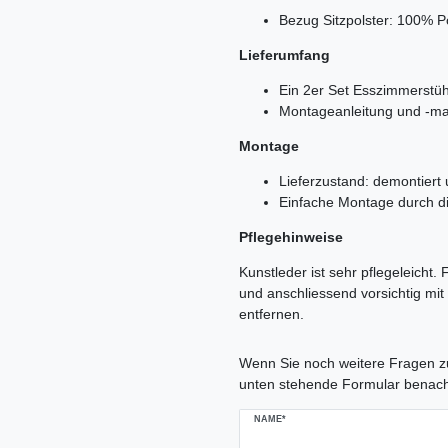
Bezug Sitzpolster: 100% P
Lieferumfang
Ein 2er Set Esszimmerstü
Montageanleitung und -mate
Montage
Lieferzustand: demontiert 
Einfache Montage durch die
Pflegehinweise
Kunstleder ist sehr pflegeleicht
und anschliessend vorsichtig mi
entfernen.
Ceres::Template.mailFormHoneypo
Wenn Sie noch weitere Fragen zu
unten stehende Formular benach
NAME*