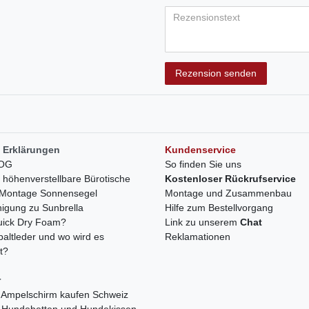
Bewertungss
Bewertung
Bewertu
Bewer
Bew
Titel
Rezensionstext
Rezension senden
 Erklärungen
Kundenservice
LOG
So finden Sie uns
h höhenverstellbare Bürotische
Kostenloser Rückrufservice
r Montage Sonnensegel
Montage und Zusammenbau
nigung zu Sunbrella
Hilfe zum Bestellvorgang
quick Dry Foam?
Link zu unserem
Chat
paltleder und wo wird es
Reklamationen
t?
r
 Ampelschirm kaufen Schweiz
 Hundebetten und Hundekissen