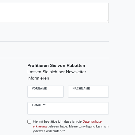
ternen
ssternen
ngssternen
tungssternen
ertungssternen
Profitieren Sie von Rabatten
Lassen Sie sich per Newsletter
informieren
VORNAME
NACHNAME
Newsletter
E-MAIL **
Honig
Hiermit bestätige ich, dass ich die
Daten­schutz­
erklärung
gelesen habe. Meine Einwilligung kann ich
jederzeit widerrufen.**