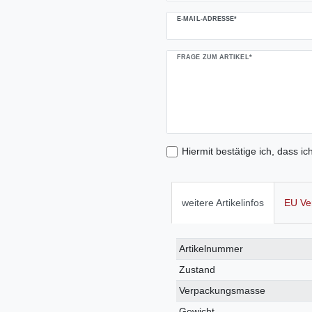
E-MAIL-ADRESSE*
FRAGE ZUM ARTIKEL*
Hiermit bestätige ich, dass ic
weitere Artikelinfos
EU Ve
Technisches
Wert
Artikelnummer
Merkmal
Zustand
Verpackungsmasse
Gewicht