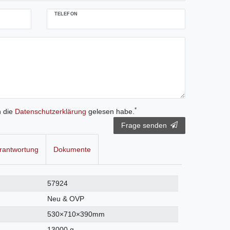
TELEFON
*
h die
Daten­schutz­erklärung
gelesen habe.
Frage senden
rantwortung
Dokumente
57924
Neu & OVP
530×710×390mm
13000 g