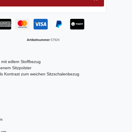
Artikelnummer
57924
mit edlem Stoffbezug
denem Sitzpolster
ls Kontrast zum weichen Sitzschalenbezug
cm
m
3 cm