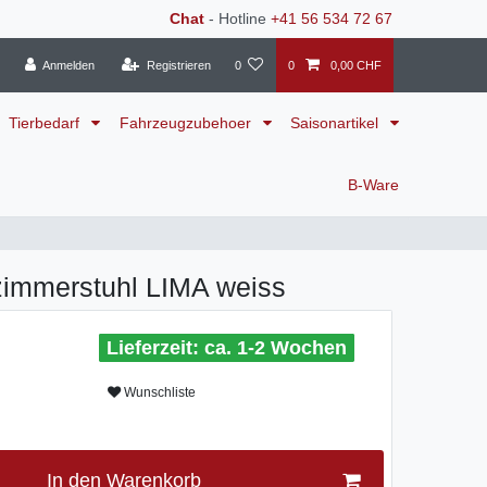
Chat
- Hotline
+41 56 534 72 67
Anmelden
Registrieren
0
0
0,00 CHF
Tierbedarf
Fahrzeugzubehoer
Saisonartikel
B-Ware
zimmerstuhl LIMA weiss
ca. 1-2 Wochen
Wunschliste
In den Warenkorb