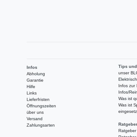
Tips und
Infos
unser B
Abholung
Elektrisc
Garantie
Infos zu
Hilfe
Infos/Rei
Links
Was ist 
Lieferfristen
Was ist S
Öffnungszeiten
eingesetz
über uns
Versand
Ratgebe
Zahlungsarten
Ratgeber
Ratgeber