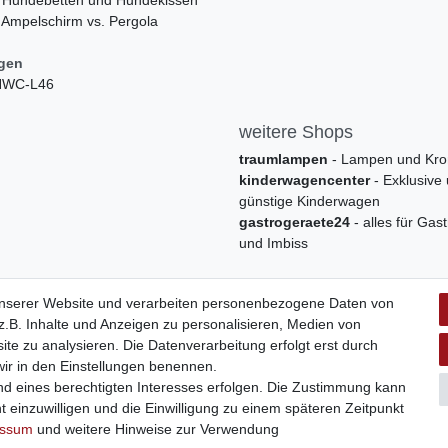
 Ampelschirm vs. Pergola
ngen
 HWC-L46
weitere Shops
traumlampen
- Lampen und Kro
kinderwagencenter
- Exklusive
günstige Kinderwagen
gastrogeraete24
- alles für Gas
und Imbiss
unserer Website und verarbeiten personenbezogene Daten von
.B. Inhalte und Anzeigen zu personalisieren, Medien von
ite zu analysieren. Die Datenverarbeitung erfolgt erst durch
 wir in den Einstellungen benennen.
nd eines berechtigten Interesses erfolgen. Die Zustimmung kann
t einzuwilligen und die Einwilligung zu einem späteren Zeitpunkt
Widerrufs­formular
Impressum
Daten­schutz­erklärung
A
essum
und weitere Hinweise zur Verwendung