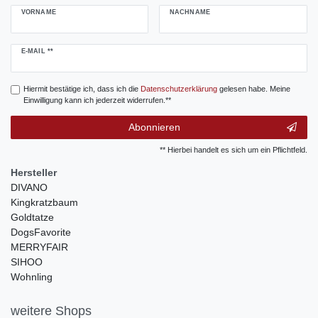
VORNAME
NACHNAME
Newsletter
E-MAIL **
Honig
Hiermit bestätige ich, dass ich die
Daten­schutz­erklärung
gelesen habe. Meine
Einwilligung kann ich jederzeit widerrufen.**
Abonnieren
** Hierbei handelt es sich um ein Pflichtfeld.
Hersteller
DIVANO
Kingkratzbaum
Goldtatze
DogsFavorite
MERRYFAIR
SIHOO
Wohnling
weitere Shops