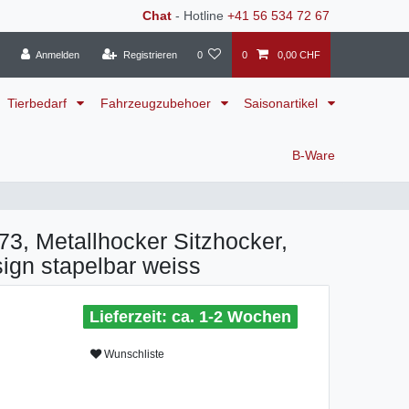
Chat
- Hotline
+41 56 534 72 67
Anmelden
Registrieren
0
0
0,00 CHF
Tierbedarf
Fahrzeugzubehoer
Saisonartikel
B-Ware
, Metallhocker Sitzhocker,
sign stapelbar weiss
ca. 1-2 Wochen
Wunschliste