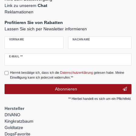
Link zu unserem
Chat
Reklamationen
Profitieren Sie von Rabatten
Lassen Sie sich per Newsletter informieren
VORNAME
NACHNAME
Newsletter
E-MAIL **
Honig
Hiermit bestätige ich, dass ich die
Daten­schutz­erklärung
gelesen habe. Meine
Einwilligung kann ich jederzeit widerrufen.**
Abonnieren
** Hierbei handelt es sich um ein Pflichtfeld.
Hersteller
DIVANO
Kingkratzbaum
Goldtatze
DogsFavorite