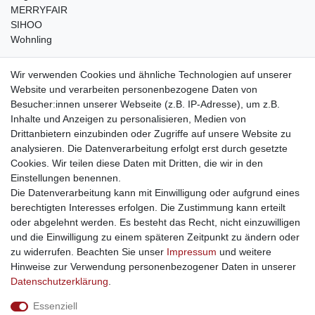
MERRYFAIR
SIHOO
Wohnling
weitere Shops
Wir verwenden Cookies und ähnliche Technologien auf unserer
Website und verarbeiten personenbezogene Daten von
traumlampen
- Lampen und Kronleuchter
Besucher:innen unserer Webseite (z.B. IP-Adresse), um z.B.
kinderwagencenter
- Exklusive und günstige Kinderwagen
Inhalte und Anzeigen zu personalisieren, Medien von
gastrogeraete24
- alles für Gastronomie und Imbiss
Drittanbietern einzubinden oder Zugriffe auf unsere Website zu
soziale Medien
analysieren. Die Datenverarbeitung erfolgt erst durch gesetzte
Cookies. Wir teilen diese Daten mit Dritten, die wir in den
Facebook
Einstellungen benennen.
sicher einkaufen
Die Datenverarbeitung kann mit Einwilligung oder aufgrund eines
berechtigten Interesses erfolgen. Die Zustimmung kann erteilt
oder abgelehnt werden. Es besteht das Recht, nicht einzuwilligen
und die Einwilligung zu einem späteren Zeitpunkt zu ändern oder
zu widerrufen. Beachten Sie unser
Impressum
und weitere
Sichere Bestellung und Zahlung via SSL Verschlüsselung
Hinweise zur Verwendung personenbezogener Daten in unserer
Daten­schutz­erklärung
.
Essenziell