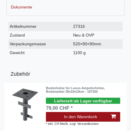
Dokumente
Technisches
Wert
Artikelnummer
27316
Merkmal
Zustand
Neu & OVP
Verpackungsmasse
520×90×90mm
Gewicht
1100 g
Zubehör
Bodenhülse für Luxus-Ampelschirme,
Bodenanker 35x19x19cm - 107320
ab Lager verfügbar
79,00 CHF *
In den Warenkorb
*
inkl. CH MwSt.
zzgl.
Versandkosten