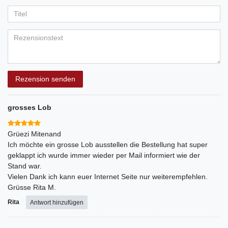
Ihr
Platzhalter
5
5
5
5
5
Anzeigename
Bewertungssternen
Bewertungssternen
Bewertungssternen
Bewertungssternen
Bewertungssternen
(optional)
Titel
Rezensionstext
Rezension senden
grosses Lob
Grüezi Mitenand
Ich möchte ein grosse Lob ausstellen die Bestellung hat super
geklappt ich wurde immer wieder per Mail informiert wie der
Stand war.
Vielen Dank ich kann euer Internet Seite nur weiterempfehlen.
Grüsse Rita M.
Rita
Antwort hinzufügen