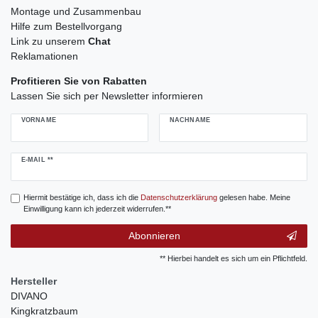
Montage und Zusammenbau
Hilfe zum Bestellvorgang
Link zu unserem
Chat
Reklamationen
Profitieren Sie von Rabatten
Lassen Sie sich per Newsletter informieren
VORNAME
NACHNAME
Newsletter
E-MAIL **
Honig
Hiermit bestätige ich, dass ich die
Daten­schutz­erklärung
gelesen habe. Meine
Einwilligung kann ich jederzeit widerrufen.**
Abonnieren
** Hierbei handelt es sich um ein Pflichtfeld.
Hersteller
DIVANO
Kingkratzbaum