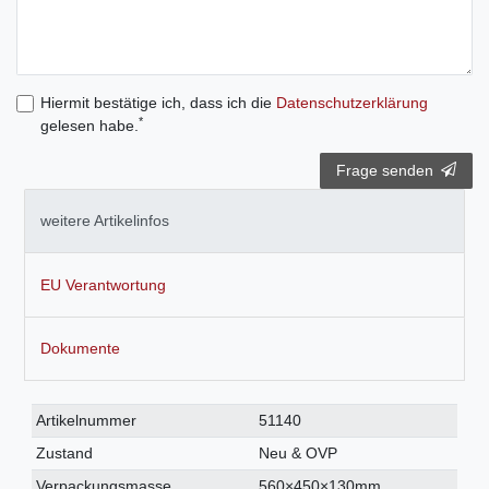
Hiermit bestätige ich, dass ich die
Daten­schutz­erklärung
*
gelesen habe.
Frage senden
weitere Artikelinfos
EU Verantwortung
Dokumente
Technisches
Wert
Artikelnummer
51140
Merkmal
Zustand
Neu & OVP
Verpackungsmasse
560×450×130mm