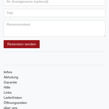
von
von
von
von
von
Ihr
Platzhalter
5
5
5
5
5
Anzeigename
Bewertungssternen
Bewertungssternen
Bewertungssternen
Bewertungssternen
Bewertungssternen
(optional)
Titel
Rezensionstext
Rezension senden
Infos
Abholung
Garantie
Hilfe
Links
Lieferfristen
Öffnungszeiten
über uns