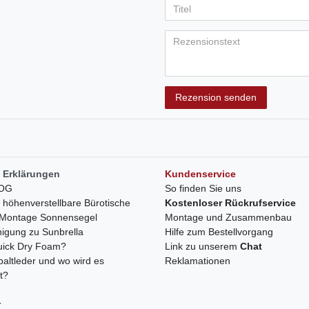
5
5
5
5
5
Anzeigename
Bewertungss
Bewertung
Bewertu
Bewer
Bew
(optional)
Titel
Rezensionstext
Rezension senden
 Erklärungen
Kundenservice
LOG
So finden Sie uns
h höhenverstellbare Bürotische
Kostenloser Rückrufservice
r Montage Sonnensegel
Montage und Zusammenbau
nigung zu Sunbrella
Hilfe zum Bestellvorgang
quick Dry Foam?
Link zu unserem
Chat
paltleder und wo wird es
Reklamationen
t?
r