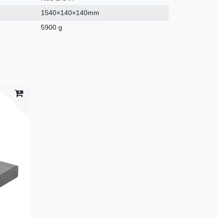
1540×140×140mm
5900 g