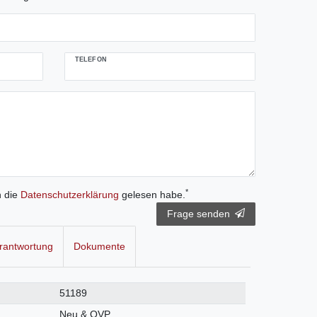
TELEFON
*
h die
Daten­schutz­erklärung
gelesen habe.
Frage senden
rantwortung
Dokumente
51189
Neu & OVP