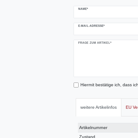
NAME*
E-MAIL-ADRESSE*
FRAGE ZUM ARTIKEL*
Hiermit bestätige ich, dass ic
weitere Artikelinfos
EU Ve
Technisches
Wert
Artikelnummer
Merkmal
Zustand