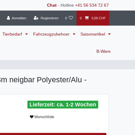
Chat
- Hotline
+41 56 534 72 67
Anmelden
Registrieren
0
0
0,00 CHF
Tierbedarf
Fahrzeugzubehoer
Saisonartikel
B-Ware
m neigbar Polyester/Alu -
ca. 1-2 Wochen
Wunschliste