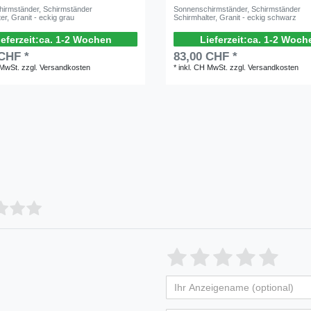
irmständer, Schirmständer
Sonnenschirmständer, Schirmständer
er, Granit - eckig grau
Schirmhalter, Granit - eckig schwarz
ca. 1-2 Wochen
ca. 1-2 Woch
 CHF *
83,00 CHF *
 MwSt.
zzgl.
Versandkosten
*
inkl. CH MwSt.
zzgl.
Versandkosten
Bewertungssterne
1
2
3
4
5
von
von
von
von
vo
Ihr
Platzhalter