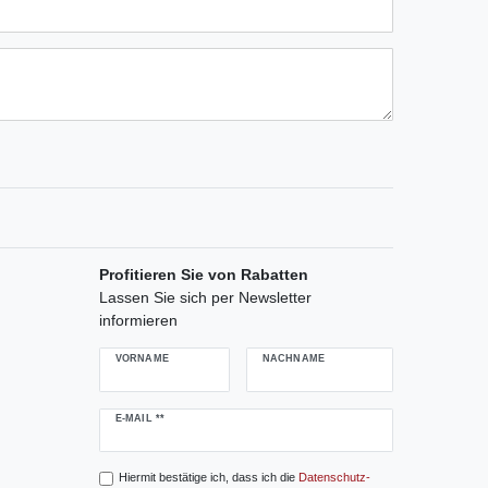
ternen
ssternen
ngssternen
tungssternen
ertungssternen
Profitieren Sie von Rabatten
Lassen Sie sich per Newsletter
informieren
VORNAME
NACHNAME
Newsletter
E-MAIL **
Honig
Hiermit bestätige ich, dass ich die
Daten­schutz­