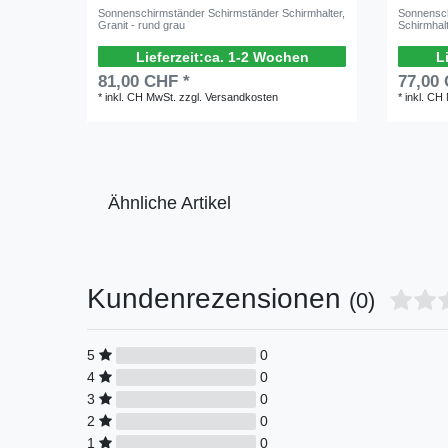
Sonnenschirmständer Schirmständer Schirmhalter,
Sonnensch
Granit - rund grau
Schirmhalt
ca. 1-2 Wochen
81,00 CHF *
77,00
*
inkl. CH MwSt.
zzgl.
Versandkosten
*
inkl. CH
Ähnliche Artikel
Kundenrezensionen
(0)
5
0
4
0
3
0
2
0
1
0