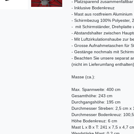
- Platzsparend zusammenfaltbar
- Inklusive Bodenkreuz
- Mast aus rostfreiem Aluminium
- Schirmbezug 100% Polyester, 
- mit Schirmständer, Drehplatte
- Abstandshalter zwischen Haupt
- Mit Luftzirkulationshaube zur
- Grosse Aufnahmetaschen für S
- Gestänge nochmals mit Schirmst
- Beachten Sie unsere separat
(nicht im Lieferumfang enthalten
Masse (ca.):
Max. Spannweite: 400 cm
Gesamthöhe: 243 cm
Durchgangshöhe: 195 cm
Durchmesser Streben: 2,5 cm x 
Durchmesser Bodenkreuz: 100,
Höhe Bodenkreuz: 6 cm
Mast L x B x T: 241 x 7,5 x 4,7 c
Wandstärke Mast: 0,2 cm