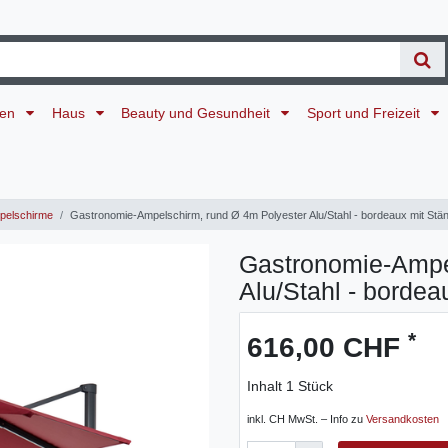
ten
Haus
Beauty und Gesundheit
Sport und Freizeit
elschirme
Gastronomie-Ampelschirm, rund Ø 4m Polyester Alu/Stahl - bordeaux mit Stän
Gastronomie-Ampe
Alu/Stahl - bordea
*
616,00 CHF
Inhalt
1
Stück
inkl. CH MwSt. – Info zu
Versandkosten