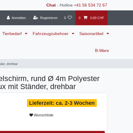
Chat
- Hotline
+41 56 534 72 67
Anmelden
Registrieren
0
0
0,00 CHF
Tierbedarf
Fahrzeugzubehoer
Saisonartikel
B-Ware
der, drehbar
lschirm, rund Ø 4m Polyester
ux mit Ständer, drehbar
ca. 2-3 Wochen
Wunschliste