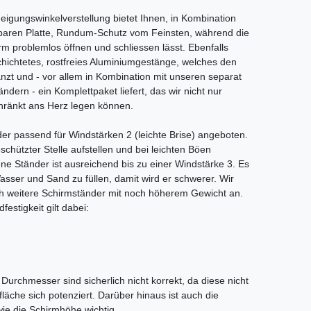
Neigungswinkelverstellung bietet Ihnen, in Kombination
hbaren Platte, Rundum-Schutz vom Feinsten, während die
rm problemlos öffnen und schliessen lässt. Ebenfalls
schichtetes, rostfreies Aluminiumgestänge, welches den
nzt und - vor allem in Kombination mit unseren separat
ndern - ein Komplettpaket liefert, das wir nicht nur
ränkt ans Herz legen können.
er passend für Windstärken 2 (leichte Brise) angeboten.
chützter Stelle aufstellen und bei leichten Böen
e Ständer ist ausreichend bis zu einer Windstärke 3. Es
Wasser und Sand zu füllen, damit wird er schwerer. Wir
h weitere Schirmständer mit noch höherem Gewicht an.
estigkeit gilt dabei:
urchmesser sind sicherlich nicht korrekt, da diese nicht
läche sich potenziert. Darüber hinaus ist auch die
ie die Schirmhöhe wichtig.