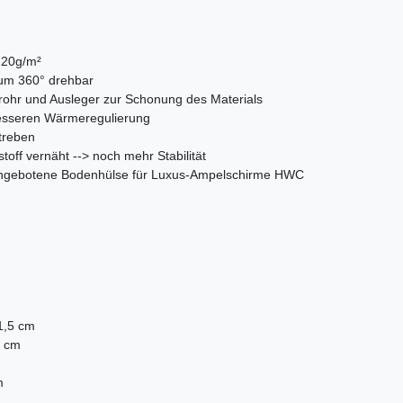
220g/m²
 um 360° drehbar
rohr und Ausleger zur Schonung des Materials
 besseren Wärmeregulierung
treben
off vernäht --> noch mehr Stabilität
 angebotene Bodenhülse für Luxus-Ampelschirme HWC
)
1,5 cm
5 cm
m