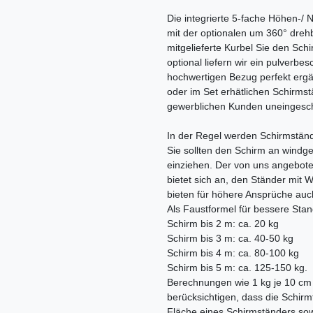
Die integrierte 5-fache Höhen-/ 
mit der optionalen um 360° dre
mitgelieferte Kurbel Sie den Schi
optional liefern wir ein pulverbe
hochwertigen Bezug perfekt ergä
oder im Set erhätlichen Schirmstä
gewerblichen Kunden uneingesch
In der Regel werden Schirmständ
Sie sollten den Schirm an windges
einziehen. Der von uns angeboten
bietet sich an, den Ständer mit 
bieten für höhere Ansprüche auc
Als Faustformel für bessere Standf
Schirm bis 2 m: ca. 20 kg
Schirm bis 3 m: ca. 40-50 kg
Schirm bis 4 m: ca. 80-100 kg
Schirm bis 5 m: ca. 125-150 kg.
Berechnungen wie 1 kg je 10 cm D
berücksichtigen, dass die Schirmf
Fläche eines Schirmständers sow