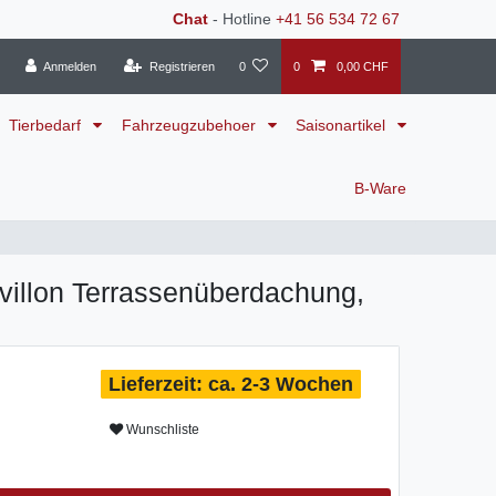
Chat
- Hotline
+41 56 534 72 67
Anmelden
Registrieren
0
0
0,00 CHF
Tierbedarf
Fahrzeugzubehoer
Saisonartikel
B-Ware
villon Terrassenüberdachung,
ca. 2-3 Wochen
Wunschliste