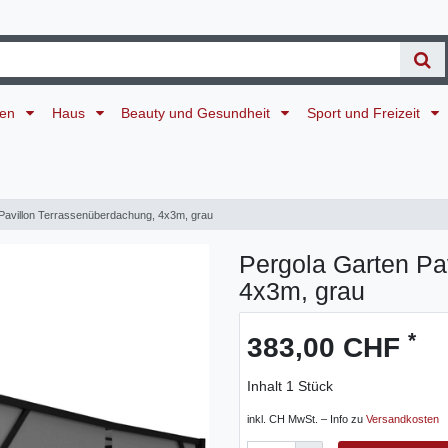
ten
Haus
Beauty und Gesundheit
Sport und Freizeit
Pavillon Terrassenüberdachung, 4x3m, grau
Pergola Garten Pa
4x3m, grau
*
383,00 CHF
Inhalt
1
Stück
inkl. CH MwSt. – Info zu
Versandkosten