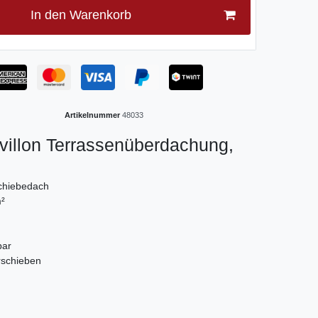
In den Warenkorb
Artikelnummer
48033
villon Terrassenüberdachung,
Schiebedach
m²
bar
rschieben