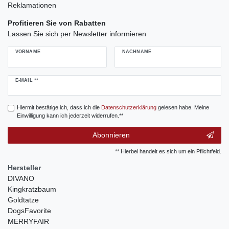
Reklamationen
Profitieren Sie von Rabatten
Lassen Sie sich per Newsletter informieren
VORNAME
NACHNAME
Newsletter
E-MAIL **
Honig
Hiermit bestätige ich, dass ich die
Daten­schutz­erklärung
gelesen habe. Meine
Einwilligung kann ich jederzeit widerrufen.**
Abonnieren
** Hierbei handelt es sich um ein Pflichtfeld.
Hersteller
DIVANO
Kingkratzbaum
Goldtatze
DogsFavorite
MERRYFAIR