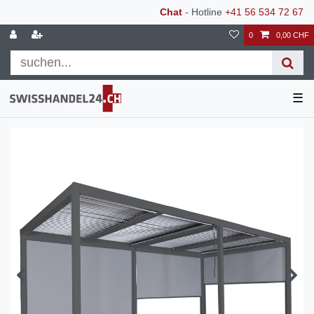
Chat
- Hotline
+41 56 534 72 67
0
0,00 CHF
☰