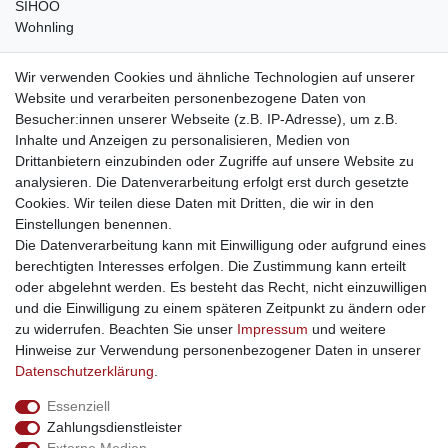
SIHOO
Wohnling
weitere Shops
Wir verwenden Cookies und ähnliche Technologien auf unserer
Website und verarbeiten personenbezogene Daten von
traumlampen
- Lampen und Kronleuchter
Besucher:innen unserer Webseite (z.B. IP-Adresse), um z.B.
kinderwagencenter
- Exklusive und günstige Kinderwagen
Inhalte und Anzeigen zu personalisieren, Medien von
gastrogeraete24
- alles für Gastronomie und Imbiss
Drittanbietern einzubinden oder Zugriffe auf unsere Website zu
soziale Medien
analysieren. Die Datenverarbeitung erfolgt erst durch gesetzte
Cookies. Wir teilen diese Daten mit Dritten, die wir in den
Facebook
Einstellungen benennen.
sicher einkaufen
Die Datenverarbeitung kann mit Einwilligung oder aufgrund eines
berechtigten Interesses erfolgen. Die Zustimmung kann erteilt
oder abgelehnt werden. Es besteht das Recht, nicht einzuwilligen
und die Einwilligung zu einem späteren Zeitpunkt zu ändern oder
zu widerrufen. Beachten Sie unser
Impressum
und weitere
Sichere Bestellung und Zahlung via SSL Verschlüsselung
Hinweise zur Verwendung personenbezogener Daten in unserer
Daten­schutz­erklärung
.
Essenziell
Widerrufs­recht
Widerrufs­formular
Impressum
Zahlungsdienstleister