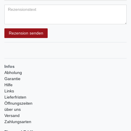
Bewertungssternen
Bewertungssternen
Bewertungssternen
Bewertungssternen
Bewertungssternen
(optional)
Titel
Rezensionstext
Rezension senden
Infos
Abholung
Garantie
Hilfe
Links
Lieferfristen
Öffnungszeiten
über uns
Versand
Zahlungsarten