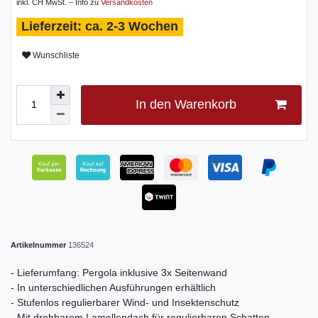
inkl. CH MwSt. – Info zu
Versandkosten
ca. 2-3 Wochen
Wunschliste
In den Warenkorb
Artikelnummer
136524
- Lieferumfang: Pergola inklusive 3x Seitenwand
- In unterschiedlichen Ausführungen erhältlich
- Stufenlos regulierbarer Wind- und Insektenschutz
- Mit drehbarem Lamellendach für regulierbaren Schatten