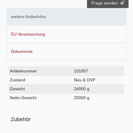
Frage senden
weitere Artikelinfos
EU Verantwortung
Dokumente
Technisches
Wert
Artikelnummer
101857
Merkmal
Zustand
Neu & OVP
Gewicht
24000 g
Netto-Gewicht
20000 g
Zubehör