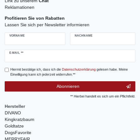
Link zu unserem
Chat
Reklamationen
Profitieren Sie von Rabatten
Lassen Sie sich per Newsletter informieren
VORNAME
NACHNAME
Newsletter
E-MAIL **
Honig
Hiermit bestätige ich, dass ich die
Daten­schutz­erklärung
gelesen habe. Meine
Einwilligung kann ich jederzeit widerrufen.**
Abonnieren
** Hierbei handelt es sich um ein Pflichtfeld.
Hersteller
DIVANO
Kingkratzbaum
Goldtatze
DogsFavorite
MERRYFAIR