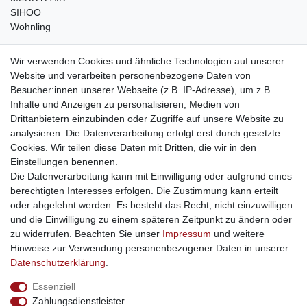
SIHOO
Wohnling
weitere Shops
Wir verwenden Cookies und ähnliche Technologien auf unserer
Website und verarbeiten personenbezogene Daten von
traumlampen
- Lampen und Kronleuchter
Besucher:innen unserer Webseite (z.B. IP-Adresse), um z.B.
kinderwagencenter
- Exklusive und günstige Kinderwagen
Inhalte und Anzeigen zu personalisieren, Medien von
gastrogeraete24
- alles für Gastronomie und Imbiss
Drittanbietern einzubinden oder Zugriffe auf unsere Website zu
soziale Medien
analysieren. Die Datenverarbeitung erfolgt erst durch gesetzte
Cookies. Wir teilen diese Daten mit Dritten, die wir in den
Facebook
Einstellungen benennen.
sicher einkaufen
Die Datenverarbeitung kann mit Einwilligung oder aufgrund eines
berechtigten Interesses erfolgen. Die Zustimmung kann erteilt
oder abgelehnt werden. Es besteht das Recht, nicht einzuwilligen
und die Einwilligung zu einem späteren Zeitpunkt zu ändern oder
zu widerrufen. Beachten Sie unser
Impressum
und weitere
Sichere Bestellung und Zahlung via SSL Verschlüsselung
Hinweise zur Verwendung personenbezogener Daten in unserer
Daten­schutz­erklärung
.
Essenziell
Widerrufs­recht
Widerrufs­formular
Impressum
Zahlungsdienstleister