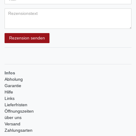
Bewertungssternen
Bewertungssternen
Bewertungssternen
Bewertungssternen
Bewertungssternen
(optional)
Titel
Rezensionstext
Rezension senden
Infos
Abholung
Garantie
Hilfe
Links
Lieferfristen
Öffnungszeiten
über uns
Versand
Zahlungsarten