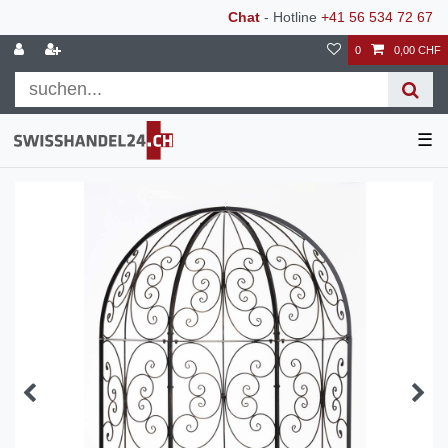
Chat
- Hotline
+41 56 534 72 67
0
0,00 CHF
☰