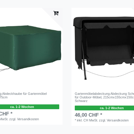
g Abdeckhaube für Gartenmöbel
Gartenmöbelabdeckung Abdeckung Schu
x75cm
für Outdoor-Möbel, 215cmx155cmx150c
Schwarz
ca. 1-2 Wochen
ca. 1-2 Wochen
 CHF *
46,00 CHF *
 MwSt.
zzgl.
Versandkosten
*
inkl. CH MwSt.
zzgl.
Versandkosten