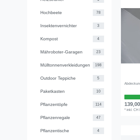
Hochbeete
78
Insektenvernichter
3
Kompost
4
Mähroboter-Garagen
23
Mülltonnenverkleidungen
198
Outdoor Teppiche
5
Abdeckun
Paketkasten
10
139,0
Pflanzentöpfe
114
*
inkl. CH
Pflanzenregale
47
Pflanzentische
4