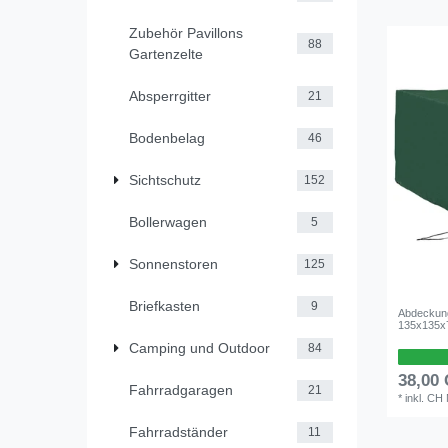
Zubehör Pavillons
88
Gartenzelte
Absperrgitter
21
Bodenbelag
46
Sichtschutz
152
Bollerwagen
5
Sonnenstoren
125
Briefkasten
9
Abdeckun
135x135
Camping und Outdoor
84
38,00
Fahrradgaragen
21
*
inkl. CH
Fahrradständer
11