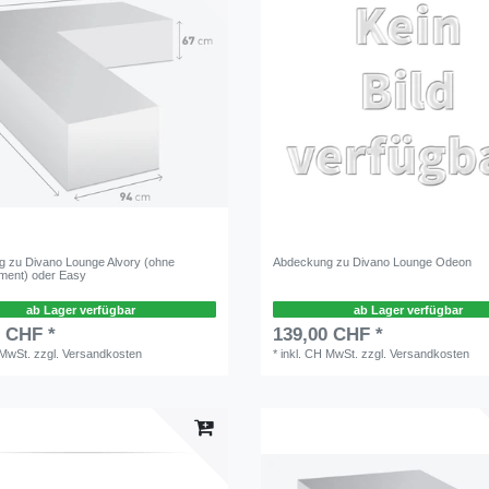
 zu Divano Lounge Alvory (ohne
Abdeckung zu Divano Lounge Odeon
ment) oder Easy
ab Lager verfügbar
ab Lager verfügbar
0 CHF *
139,00 CHF *
 MwSt.
zzgl.
Versandkosten
*
inkl. CH MwSt.
zzgl.
Versandkosten