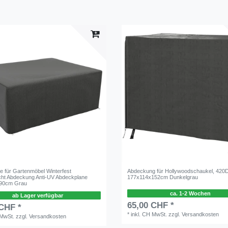
le für Gartenmöbel Winterfest
Abdeckung für Hollywoodschaukel, 420D
ht Abdeckung Anti-UV Abdeckplane
177x114x152cm Dunkelgrau
90cm Grau
ca. 1-2 Wochen
ab Lager verfügbar
65,00 CHF *
 CHF *
*
inkl. CH MwSt.
zzgl.
Versandkosten
 MwSt.
zzgl.
Versandkosten