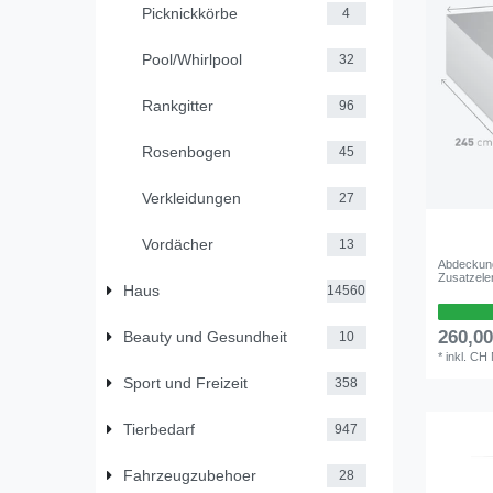
Picknickkörbe
4
Pool/Whirlpool
32
Rankgitter
96
Rosenbogen
45
Verkleidungen
27
Vordächer
13
Abdeckung
Zusatzele
Haus
14560
260,0
Beauty und Gesundheit
10
*
inkl. CH
Sport und Freizeit
358
Tierbedarf
947
Fahrzeugzubehoer
28