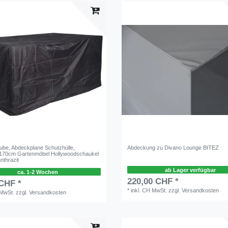
be, Abdeckplane Schutzhülle,
Abdeckung zu Divano Lounge BITEZ
170cm Gartenmöbel Hollywoodschaukel
nthrazit
ab Lager verfügbar
ca. 1-2 Wochen
220,00 CHF *
 CHF *
*
inkl. CH MwSt.
zzgl.
Versandkosten
 MwSt.
zzgl.
Versandkosten