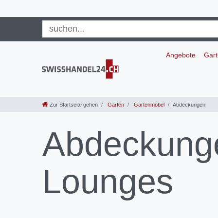
Angebote
Gar
Zur Startseite gehen
Garten
Gartenmöbel
Abdeckungen
Abdeckunge
Lounges