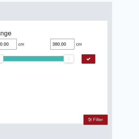
änge
cm
cm
Filter