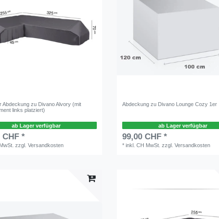
 Abdeckung zu Divano Alvory (mit
Abdeckung zu Divano Lounge Cozy 1er
ent links platziert)
ab Lager verfügbar
ab Lager verfügbar
0 CHF *
99,00 CHF *
 MwSt.
zzgl.
Versandkosten
*
inkl. CH MwSt.
zzgl.
Versandkosten