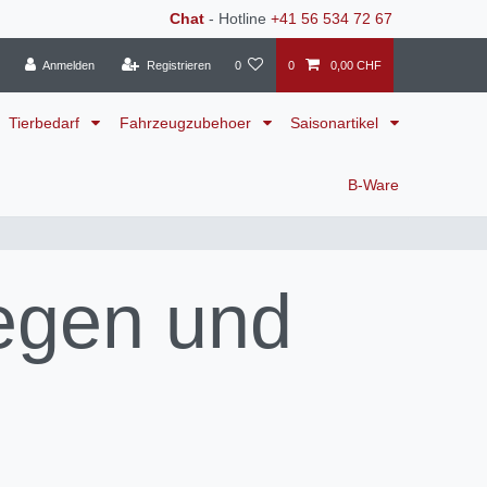
Chat
- Hotline
+41 56 534 72 67
Anmelden
Registrieren
0
0
0,00 CHF
Tierbedarf
Fahrzeugzubehoer
Saisonartikel
B-Ware
egen und