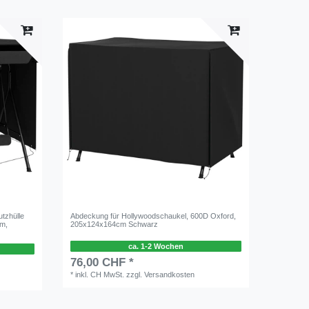
tzhülle
Abdeckung für Hollywoodschaukel, 600D Oxford,
m,
205x124x164cm Schwarz
ca. 1-2 Wochen
76,00 CHF *
*
inkl. CH MwSt.
zzgl.
Versandkosten