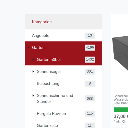
Kategorien
Angebote
13
Garten
4196
Gartenmöbel
1432
Sonnensegel
301
Beleuchtung
8
Sonnenschirme und
Schutzhül
688
Wasserdic
Ständer
235x190x
Pergola Pavillon
115
37,00
*
inkl. CH
Gartenzelte
11