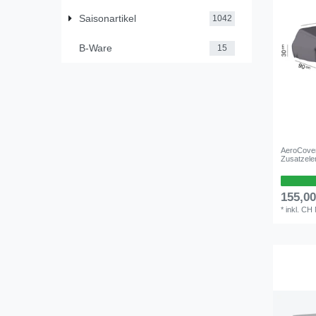
Saisonartikel
1042
B-Ware
15
AeroCover
Zusatzelem
155,0
*
inkl. CH