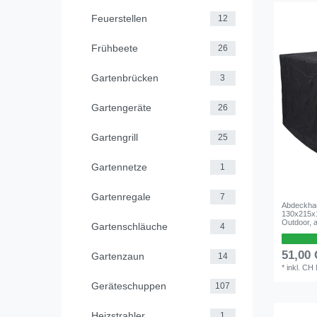
Feuerstellen
12
Frühbeete
26
Gartenbrücken
3
Gartengeräte
26
Gartengrill
25
Gartennetze
1
Gartenregale
7
Abdeckhau
130x215x
Outdoor, a
Gartenschläuche
4
51,00
Gartenzaun
14
*
inkl. CH
Geräteschuppen
107
Heizstrahler
1