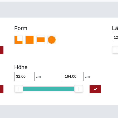
Form
L
Höhe
cm
cm