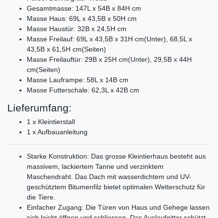
Gesamtmasse: 147L x 54B x 84H cm
Masse Haus: 69L x 43,5B x 50H cm
Masse Haustür: 32B x 24,5H cm
Masse Freilauf: 69L x 43,5B x 31H cm(Unter), 68,5L x
43,5B x 61,5H cm(Seiten)
Masse Freilauftür: 29B x 25H cm(Unter), 29,5B x 44H
cm(Seiten)
Masse Lauframpe: 58L x 14B cm
Masse Futterschale: 62,3L x 42B cm
Lieferumfang:
1 x Kleintierstall
1 x Aufbauanleitung
Starke Konstruktion: Das grosse Kleintierhaus besteht aus
massivem, lackiertem Tanne und verzinktem
Maschendraht. Das Dach mit wasserdichtem und UV-
geschütztem Bitumenfilz bietet optimalen Wetterschutz für
die Tiere.
Einfacher Zugang: Die Türen von Haus und Gehege lassen
sich leicht öffnen und schliessen. Das Auslaufgitter schützt