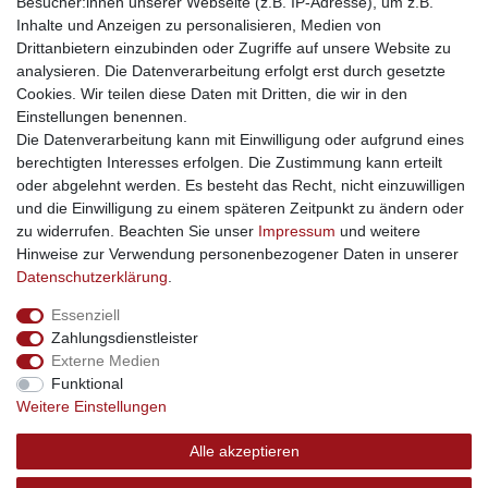
Besucher:innen unserer Webseite (z.B. IP-Adresse), um z.B.
kinderwagencenter
- Exklusive und günstige Kinderwagen
Inhalte und Anzeigen zu personalisieren, Medien von
gastrogeraete24
- alles für Gastronomie und Imbiss
Drittanbietern einzubinden oder Zugriffe auf unsere Website zu
soziale Medien
analysieren. Die Datenverarbeitung erfolgt erst durch gesetzte
Cookies. Wir teilen diese Daten mit Dritten, die wir in den
Facebook
Einstellungen benennen.
sicher einkaufen
Die Datenverarbeitung kann mit Einwilligung oder aufgrund eines
berechtigten Interesses erfolgen. Die Zustimmung kann erteilt
oder abgelehnt werden. Es besteht das Recht, nicht einzuwilligen
und die Einwilligung zu einem späteren Zeitpunkt zu ändern oder
zu widerrufen. Beachten Sie unser
Impressum
und weitere
Sichere Bestellung und Zahlung via SSL Verschlüsselung
Hinweise zur Verwendung personenbezogener Daten in unserer
Daten­schutz­erklärung
.
Essenziell
Widerrufs­recht
Widerrufs­formular
Impressum
Zahlungsdienstleister
Externe Medien
Funktional
Daten­schutz­erklärung
AGB
Kontakt
Weitere Einstellungen
Alle akzeptieren
© Copyright 2026 | swisshandel24.ch | Firmensitz: 8598