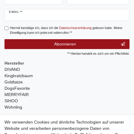
Newsletter
E-MAIL **
Honig
Hiermit bestätige ich, dass ich die
Daten­schutz­erklärung
gelesen habe. Meine
Einwilligung kann ich jederzeit widerrufen.**
Abonnieren
** Hierbei handelt es sich um ein Pflichtfeld.
Hersteller
DIVANO
Kingkratzbaum
Goldtatze
DogsFavorite
MERRYFAIR
SIHOO
Wohnling
weitere Shops
Wir verwenden Cookies und ähnliche Technologien auf unserer
Website und verarbeiten personenbezogene Daten von
traumlampen
- Lampen und Kronleuchter