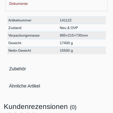
Dokumente
Technisches
Wert
Artikelnummer
141122
Merkmal
Zustand
Neu & OVP
Verpackungsmasse
885×215×730mm
Gewicht
17400 g
Netto-Gewicht
15500 g
Zubehör
Ähnliche Artikel
Kundenrezensionen
(0)