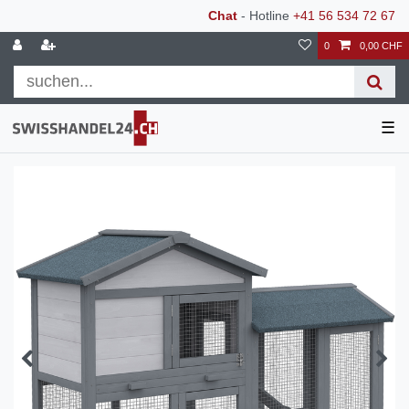
Chat
- Hotline
+41 56 534 72 67
0
0,00 CHF
☰