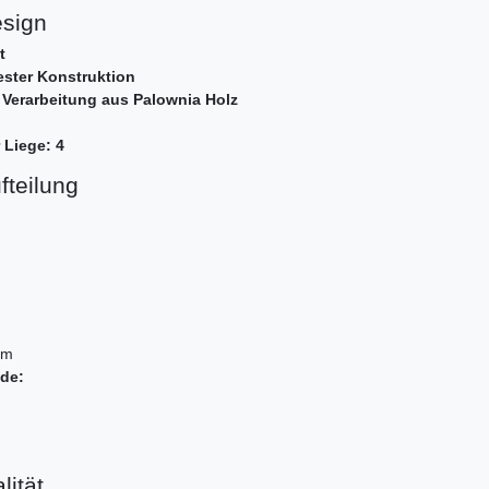
esign
t
ster Konstruktion
 Verarbeitung aus Palownia Holz
 Liege: 4
teilung
cm
de:
ität