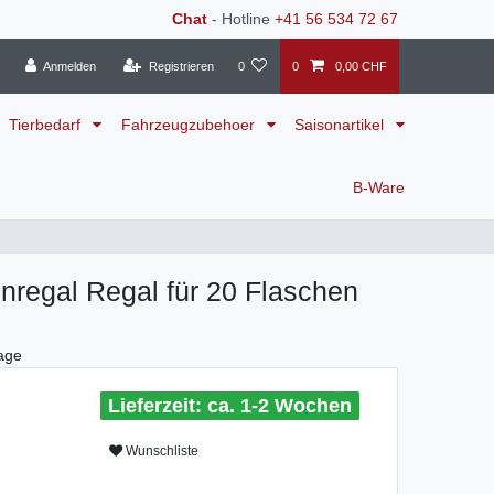
Chat
- Hotline
+41 56 534 72 67
Anmelden
Registrieren
0
0
0,00 CHF
Tierbedarf
Fahrzeugzubehoer
Saisonartikel
B-Ware
nregal Regal für 20 Flaschen
age
ca. 1-2 Wochen
Wunschliste