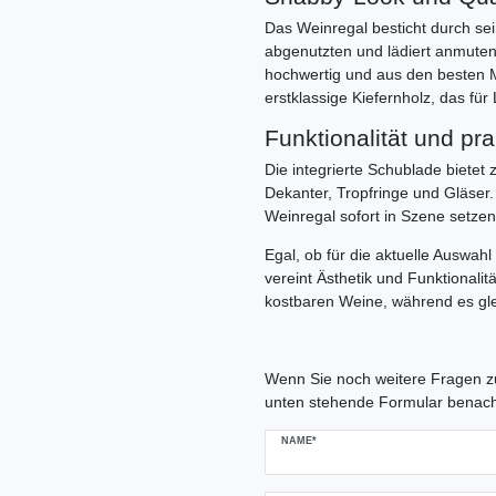
Das Weinregal besticht durch se
abgenutzten und lädiert anmutend
hochwertig und aus den besten Ma
erstklassige Kiefernholz, das für
Funktionalität und pr
Die integrierte Schublade bietet
Dekanter, Tropfringe und Gläser
Weinregal sofort in Szene setzen 
Egal, ob für die aktuelle Auswah
vereint Ästhetik und Funktionalit
kostbaren Weine, während es glei
Ceres::Template.mailFormHoneypo
Wenn Sie noch weitere Fragen zu
unten stehende Formular benach
NAME*