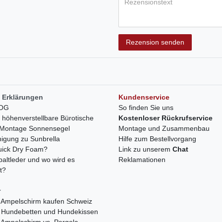
Rezensionstext
Rezension senden
 Erklärungen
Kundenservice
LOG
So finden Sie uns
h höhenverstellbare Bürotische
Kostenloser Rückrufservice
r Montage Sonnensegel
Montage und Zusammenbau
nigung zu Sunbrella
Hilfe zum Bestellvorgang
quick Dry Foam?
Link zu unserem
Chat
paltleder und wo wird es
Reklamationen
t?
r
 Ampelschirm kaufen Schweiz
 Hundebetten und Hundekissen
 Ampelschirm vs. Pergola