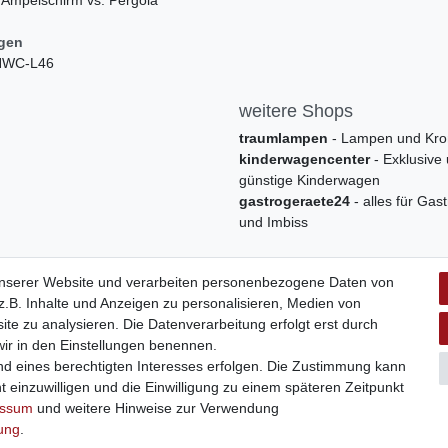
ngen
 HWC-L46
weitere Shops
traumlampen
- Lampen und Kro
kinderwagencenter
- Exklusive
günstige Kinderwagen
gastrogeraete24
- alles für Gas
und Imbiss
unserer Website und verarbeiten personenbezogene Daten von
.B. Inhalte und Anzeigen zu personalisieren, Medien von
ite zu analysieren. Die Datenverarbeitung erfolgt erst durch
 wir in den Einstellungen benennen.
nd eines berechtigten Interesses erfolgen. Die Zustimmung kann
t einzuwilligen und die Einwilligung zu einem späteren Zeitpunkt
Widerrufs­formular
Impressum
Daten­schutz­erklärung
A
essum
und weitere Hinweise zur Verwendung
rung
.