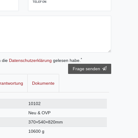
TELEFON
*
h die
Daten­schutz­erklärung
gelesen habe.
Frage senden
rantwortung
Dokumente
10102
Neu & OVP
370×540×820mm
10600 g