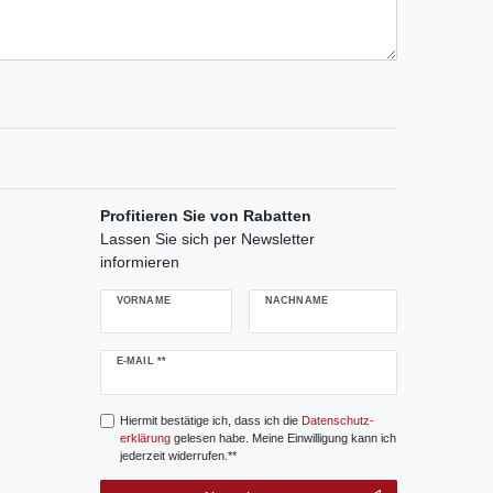
Profitieren Sie von Rabatten
Lassen Sie sich per Newsletter
informieren
VORNAME
NACHNAME
Newsletter
E-MAIL **
Honig
Hiermit bestätige ich, dass ich die
Daten­schutz­
erklärung
gelesen habe. Meine Einwilligung kann ich
jederzeit widerrufen.**