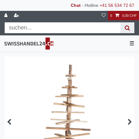
Chat
- Hotline
+41 56 534 72 67
0
0,00 CHF
☰