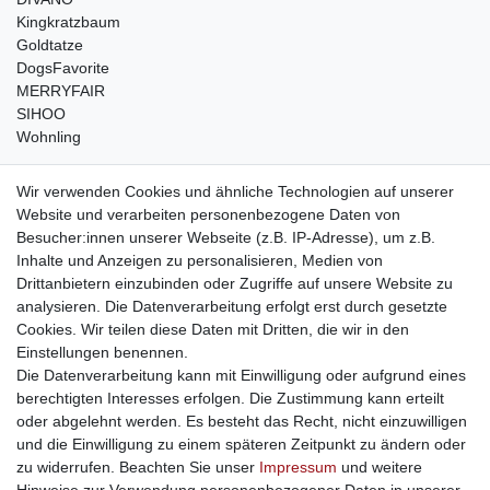
Kingkratzbaum
Goldtatze
DogsFavorite
MERRYFAIR
SIHOO
Wohnling
weitere Shops
Wir verwenden Cookies und ähnliche Technologien auf unserer
Website und verarbeiten personenbezogene Daten von
traumlampen
- Lampen und Kronleuchter
Besucher:innen unserer Webseite (z.B. IP-Adresse), um z.B.
kinderwagencenter
- Exklusive und günstige Kinderwagen
Inhalte und Anzeigen zu personalisieren, Medien von
gastrogeraete24
- alles für Gastronomie und Imbiss
Drittanbietern einzubinden oder Zugriffe auf unsere Website zu
soziale Medien
analysieren. Die Datenverarbeitung erfolgt erst durch gesetzte
Cookies. Wir teilen diese Daten mit Dritten, die wir in den
Facebook
Einstellungen benennen.
sicher einkaufen
Die Datenverarbeitung kann mit Einwilligung oder aufgrund eines
berechtigten Interesses erfolgen. Die Zustimmung kann erteilt
oder abgelehnt werden. Es besteht das Recht, nicht einzuwilligen
und die Einwilligung zu einem späteren Zeitpunkt zu ändern oder
zu widerrufen. Beachten Sie unser
Impressum
und weitere
Sichere Bestellung und Zahlung via SSL Verschlüsselung