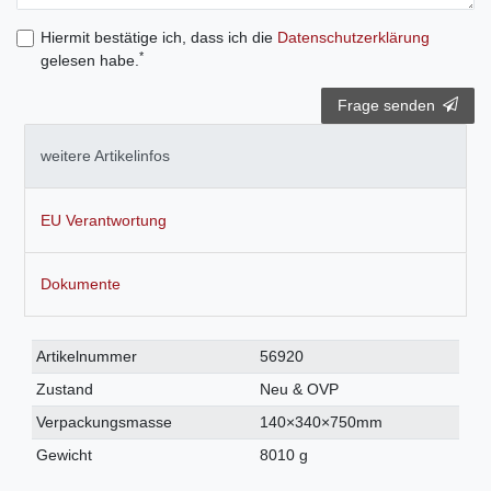
Hiermit bestätige ich, dass ich die
Daten­schutz­erklärung
*
gelesen habe.
Frage senden
weitere Artikelinfos
EU Verantwortung
Dokumente
Technisches
Wert
Artikelnummer
56920
Merkmal
Zustand
Neu & OVP
Verpackungsmasse
140×340×750mm
Gewicht
8010 g