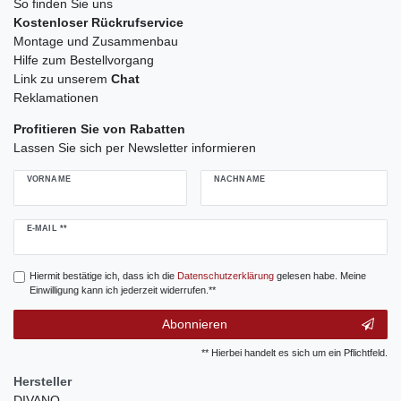
So finden Sie uns
Kostenloser Rückrufservice
Montage und Zusammenbau
Hilfe zum Bestellvorgang
Link zu unserem
Chat
Reklamationen
Profitieren Sie von Rabatten
Lassen Sie sich per Newsletter informieren
VORNAME
NACHNAME
Newsletter
E-MAIL **
Honig
Hiermit bestätige ich, dass ich die
Daten­schutz­erklärung
gelesen habe. Meine
Einwilligung kann ich jederzeit widerrufen.**
Abonnieren
** Hierbei handelt es sich um ein Pflichtfeld.
Hersteller
DIVANO