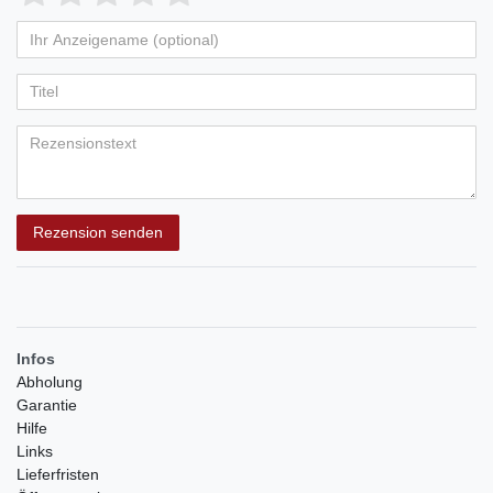
von
von
von
von
von
Ihr
Platzhalter
5
5
5
5
5
Anzeigename
Bewertungssternen
Bewertungssternen
Bewertungssternen
Bewertungssternen
Bewertungssternen
(optional)
Titel
Rezensionstext
Rezension senden
Infos
Abholung
Garantie
Hilfe
Links
Lieferfristen