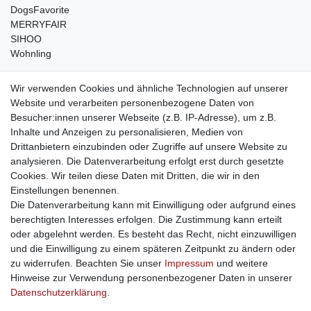
DogsFavorite
MERRYFAIR
SIHOO
Wohnling
weitere Shops
Wir verwenden Cookies und ähnliche Technologien auf unserer
Website und verarbeiten personenbezogene Daten von
traumlampen
- Lampen und Kronleuchter
Besucher:innen unserer Webseite (z.B. IP-Adresse), um z.B.
kinderwagencenter
- Exklusive und günstige Kinderwagen
Inhalte und Anzeigen zu personalisieren, Medien von
gastrogeraete24
- alles für Gastronomie und Imbiss
Drittanbietern einzubinden oder Zugriffe auf unsere Website zu
soziale Medien
analysieren. Die Datenverarbeitung erfolgt erst durch gesetzte
Cookies. Wir teilen diese Daten mit Dritten, die wir in den
Facebook
Einstellungen benennen.
sicher einkaufen
Die Datenverarbeitung kann mit Einwilligung oder aufgrund eines
berechtigten Interesses erfolgen. Die Zustimmung kann erteilt
oder abgelehnt werden. Es besteht das Recht, nicht einzuwilligen
und die Einwilligung zu einem späteren Zeitpunkt zu ändern oder
zu widerrufen. Beachten Sie unser
Impressum
und weitere
Sichere Bestellung und Zahlung via SSL Verschlüsselung
Hinweise zur Verwendung personenbezogener Daten in unserer
Daten­schutz­erklärung
.