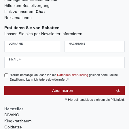
Hilfe zum Bestellvorgang
Link zu unserem
Chat
Reklamationen
Profitieren Sie von Rabatten
Lassen Sie sich per Newsletter informieren
VORNAME
NACHNAME
Newsletter
E-MAIL **
Honig
Hiermit bestätige ich, dass ich die
Daten­schutz­erklärung
gelesen habe. Meine
Einwilligung kann ich jederzeit widerrufen.**
Abonnieren
** Hierbei handelt es sich um ein Pflichtfeld.
Hersteller
DIVANO
Kingkratzbaum
Goldtatze