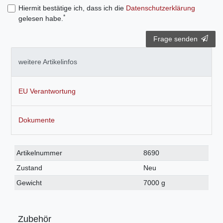
Hiermit bestätige ich, dass ich die
Daten­schutz­erklärung
*
gelesen habe.
Frage senden
weitere Artikelinfos
EU Verantwortung
Dokumente
Technisches
Wert
Artikelnummer
8690
Merkmal
Zustand
Neu
Gewicht
7000 g
Zubehör