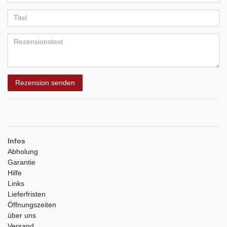
Ihr
Platzhalter
5
5
5
5
5
Anzeigename
Bewertungssternen
Bewertungssternen
Bewertungssternen
Bewertungssternen
Bewertungssternen
(optional)
Titel
Rezensionstext
Rezension senden
Infos
Abholung
Garantie
Hilfe
Links
Lieferfristen
Öffnungszeiten
über uns
Versand