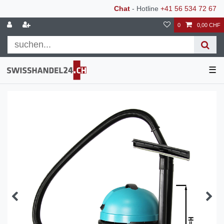
Chat
- Hotline
+41 56 534 72 67
0
0,00 CHF
☰