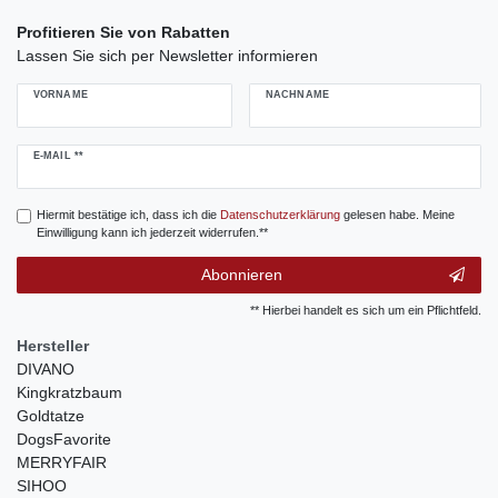
Profitieren Sie von Rabatten
Lassen Sie sich per Newsletter informieren
VORNAME
NACHNAME
Newsletter
E-MAIL **
Honig
Hiermit bestätige ich, dass ich die
Daten­schutz­erklärung
gelesen habe. Meine
Einwilligung kann ich jederzeit widerrufen.**
Abonnieren
** Hierbei handelt es sich um ein Pflichtfeld.
Hersteller
DIVANO
Kingkratzbaum
Goldtatze
DogsFavorite
MERRYFAIR
SIHOO