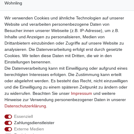
Wohnling
weitere Shops
Wir verwenden Cookies und ähnliche Technologien auf unserer
Website und verarbeiten personenbezogene Daten von
traumlampen
- Lampen und Kronleuchter
Besucher:innen unserer Webseite (z.B. IP-Adresse), um z.B.
kinderwagencenter
- Exklusive und günstige Kinderwagen
Inhalte und Anzeigen zu personalisieren, Medien von
gastrogeraete24
- alles für Gastronomie und Imbiss
Drittanbietern einzubinden oder Zugriffe auf unsere Website zu
soziale Medien
analysieren. Die Datenverarbeitung erfolgt erst durch gesetzte
Cookies. Wir teilen diese Daten mit Dritten, die wir in den
Facebook
Einstellungen benennen.
sicher einkaufen
Die Datenverarbeitung kann mit Einwilligung oder aufgrund eines
berechtigten Interesses erfolgen. Die Zustimmung kann erteilt
oder abgelehnt werden. Es besteht das Recht, nicht einzuwilligen
und die Einwilligung zu einem späteren Zeitpunkt zu ändern oder
zu widerrufen. Beachten Sie unser
Impressum
und weitere
Sichere Bestellung und Zahlung via SSL Verschlüsselung
Hinweise zur Verwendung personenbezogener Daten in unserer
Daten­schutz­erklärung
.
Essenziell
Widerrufs­recht
Widerrufs­formular
Impressum
Zahlungsdienstleister
Externe Medien