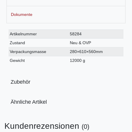
Dokumente
Technisches
Wert
Artikelnummer
58284
Merkmal
Zustand
Neu & OVP
Verpackungsmasse
280×610×560mm
Gewicht
12000 g
Zubehör
Ähnliche Artikel
Kundenrezensionen
(0)