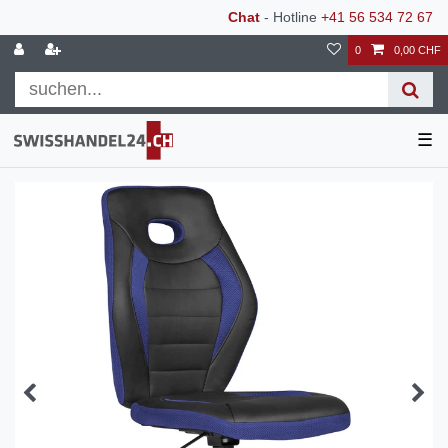
Chat
- Hotline
+41 56 534 72 67
0
0,00 CHF
☰