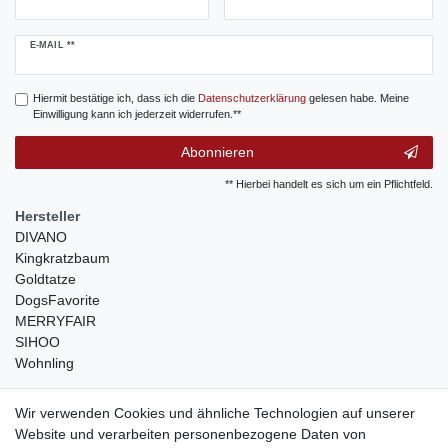
Newsletter
E-MAIL **
Honig
Hiermit bestätige ich, dass ich die
Daten­schutz­erklärung
gelesen habe. Meine
Einwilligung kann ich jederzeit widerrufen.**
Abonnieren
** Hierbei handelt es sich um ein Pflichtfeld.
Hersteller
DIVANO
Kingkratzbaum
Goldtatze
DogsFavorite
MERRYFAIR
SIHOO
Wohnling
weitere Shops
Wir verwenden Cookies und ähnliche Technologien auf unserer
Website und verarbeiten personenbezogene Daten von
traumlampen
- Lampen und Kronleuchter