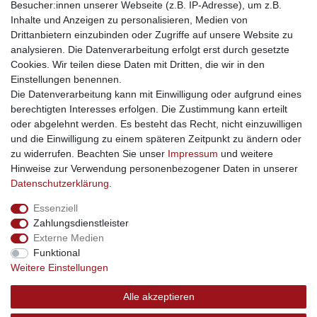
Besucher:innen unserer Webseite (z.B. IP-Adresse), um z.B.
kinderwagencenter
- Exklusive und günstige Kinderwagen
Inhalte und Anzeigen zu personalisieren, Medien von
gastrogeraete24
- alles für Gastronomie und Imbiss
Drittanbietern einzubinden oder Zugriffe auf unsere Website zu
soziale Medien
analysieren. Die Datenverarbeitung erfolgt erst durch gesetzte
Cookies. Wir teilen diese Daten mit Dritten, die wir in den
Facebook
Einstellungen benennen.
sicher einkaufen
Die Datenverarbeitung kann mit Einwilligung oder aufgrund eines
berechtigten Interesses erfolgen. Die Zustimmung kann erteilt
oder abgelehnt werden. Es besteht das Recht, nicht einzuwilligen
und die Einwilligung zu einem späteren Zeitpunkt zu ändern oder
zu widerrufen. Beachten Sie unser
Impressum
und weitere
Sichere Bestellung und Zahlung via SSL Verschlüsselung
Hinweise zur Verwendung personenbezogener Daten in unserer
Daten­schutz­erklärung
.
Essenziell
Widerrufs­recht
Widerrufs­formular
Impressum
Zahlungsdienstleister
Externe Medien
Funktional
Daten­schutz­erklärung
AGB
Kontakt
Weitere Einstellungen
Alle akzeptieren
© Copyright 2026 | swisshandel24.ch | Firmensitz: 8598