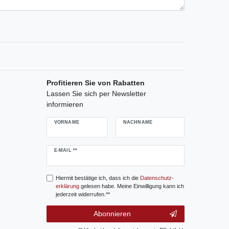
Profitieren Sie von Rabatten
Lassen Sie sich per Newsletter
informieren
VORNAME
NACHNAME
Newsletter
E-MAIL **
Honig
Hiermit bestätige ich, dass ich die
Daten­schutz­
erklärung
gelesen habe. Meine Einwilligung kann ich
jederzeit widerrufen.**
Abonnieren