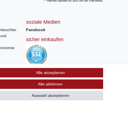
** Hierbei handelt es sich um ein Pflichtfeld.
soziale Medien
nleuchter
Facebook
 und
sicher einkaufen
tronomie
Sichere Bestellung und Zahlung via SSL
Alle akzeptieren
Verschlüsselung
Alle ablehnen
Auswahl akzeptieren
GB
Kontakt
 +41 56 534 72 67