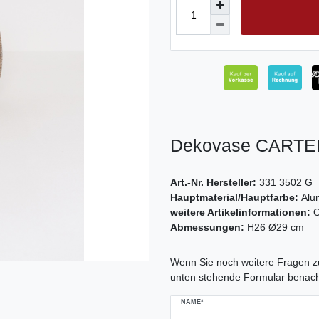
Dekovase CARTELL
Art.-Nr. Hersteller:
331 3502 G
Hauptmaterial/Hauptfarbe:
Alu
weitere Artikelinformationen:
O
Abmessungen:
H26 Ø29 cm
Ceres::Template.mailFormHoneypo
Wenn Sie noch weitere Fragen zu
unten stehende Formular benach
NAME*