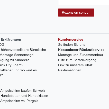
Rezensionstext
Rezension senden
 Erklärungen
Kundenservice
LOG
So finden Sie uns
h höhenverstellbare Bürotische
Kostenloser Rückrufservice
r Montage Sonnensegel
Montage und Zusammenbau
nigung zu Sunbrella
Hilfe zum Bestellvorgang
quick Dry Foam?
Link zu unserem
Chat
paltleder und wo wird es
Reklamationen
t?
r
 Ampelschirm kaufen Schweiz
 Hundebetten und Hundekissen
 Ampelschirm vs. Pergola