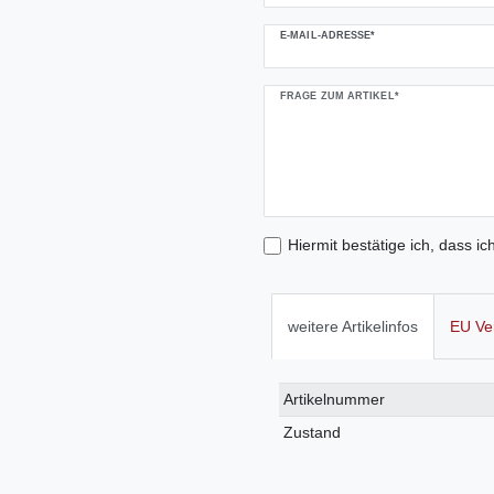
E-MAIL-ADRESSE*
FRAGE ZUM ARTIKEL*
Hiermit bestätige ich, dass ic
weitere Artikelinfos
EU Ve
Technisches
Wert
Artikelnummer
Merkmal
Zustand