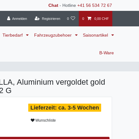
Chat
- Hotline
+41 56 534 72 67
Anmelden
Registrieren
0
0
0,00 CHF
Tierbedarf
Fahrzeugzubehoer
Saisonartikel
B-Ware
A, Aluminium vergoldet gold
02 G
ca. 3-5 Wochen
Wunschliste