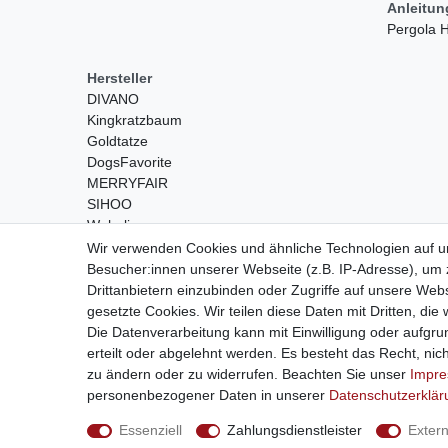
Anleitu
Pergola
Hersteller
DIVANO
Kingkratzbaum
Goldtatze
DogsFavorite
MERRYFAIR
SIHOO
Wohnling
Wir verwenden Cookies und ähnliche Technologien auf 
Besucher:innen unserer Webseite (z.B. IP-Adresse), um z
Drittanbietern einzubinden oder Zugriffe auf unsere Webs
gesetzte Cookies. Wir teilen diese Daten mit Dritten, die
Die Datenverarbeitung kann mit Einwilligung oder aufgru
erteilt oder abgelehnt werden. Es besteht das Recht, nich
Widerrufs­recht
zu ändern oder zu widerrufen. Beachten Sie unser
Impr
personenbezogener Daten in unserer
Daten­schutz­erklä
© Copyright 2026
Essenziell
Zahlungsdienstleister
Exter