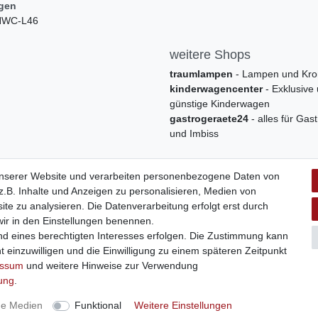
ngen
 HWC-L46
weitere Shops
traumlampen
- Lampen und Kro
kinderwagencenter
- Exklusive
günstige Kinderwagen
gastrogeraete24
- alles für Gas
und Imbiss
unserer Website und verarbeiten personenbezogene Daten von
.B. Inhalte und Anzeigen zu personalisieren, Medien von
ite zu analysieren. Die Datenverarbeitung erfolgt erst durch
 wir in den Einstellungen benennen.
nd eines berechtigten Interesses erfolgen. Die Zustimmung kann
t einzuwilligen und die Einwilligung zu einem späteren Zeitpunkt
Widerrufs­formular
Impressum
Daten­schutz­erklärung
A
essum
und weitere Hinweise zur Verwendung
rung
.
 | swisshandel24.ch | Firmensitz: 8598 Bottighofen, Schweiz | Hotline
ne Medien
Funktional
Weitere Einstellungen