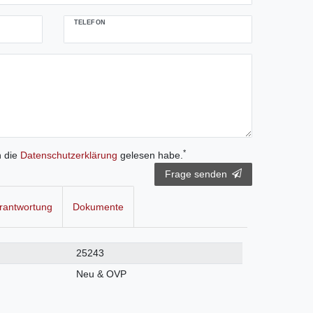
TELEFON
*
h die
Daten­schutz­erklärung
gelesen habe.
Frage senden
rantwortung
Dokumente
25243
Neu & OVP