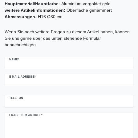
Hauptmaterial/Hauptfarbe:
Aluminium vergoldet gold
weitere Artikelinformationen:
Oberfläche gehämmert
Abmessungen:
H16 Ø30 cm
Ceres::Template.mailFormHoneypotLabel
Wenn Sie noch weitere Fragen zu diesem Artikel haben, können
Sie uns gerne über das unten stehende Formular
benachrichtigen.
NAME*
E-MAIL-ADRESSE*
TELEFON
FRAGE ZUM ARTIKEL*