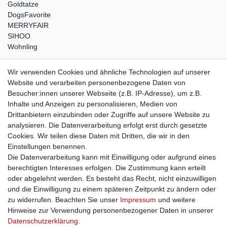
Goldtatze
DogsFavorite
MERRYFAIR
SIHOO
Wohnling
weitere Shops
Wir verwenden Cookies und ähnliche Technologien auf unserer
Website und verarbeiten personenbezogene Daten von
traumlampen
- Lampen und Kronleuchter
Besucher:innen unserer Webseite (z.B. IP-Adresse), um z.B.
kinderwagencenter
- Exklusive und günstige Kinderwagen
Inhalte und Anzeigen zu personalisieren, Medien von
gastrogeraete24
- alles für Gastronomie und Imbiss
Drittanbietern einzubinden oder Zugriffe auf unsere Website zu
soziale Medien
analysieren. Die Datenverarbeitung erfolgt erst durch gesetzte
Cookies. Wir teilen diese Daten mit Dritten, die wir in den
Facebook
Einstellungen benennen.
sicher einkaufen
Die Datenverarbeitung kann mit Einwilligung oder aufgrund eines
berechtigten Interesses erfolgen. Die Zustimmung kann erteilt
oder abgelehnt werden. Es besteht das Recht, nicht einzuwilligen
und die Einwilligung zu einem späteren Zeitpunkt zu ändern oder
zu widerrufen. Beachten Sie unser
Impressum
und weitere
Sichere Bestellung und Zahlung via SSL Verschlüsselung
Hinweise zur Verwendung personenbezogener Daten in unserer
Daten­schutz­erklärung
.