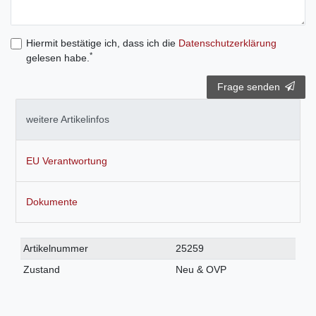
Hiermit bestätige ich, dass ich die
Daten­schutz­erklärung
*
gelesen habe.
Frage senden
weitere Artikelinfos
EU Verantwortung
Dokumente
Technisches
Wert
Artikelnummer
25259
Merkmal
Zustand
Neu & OVP