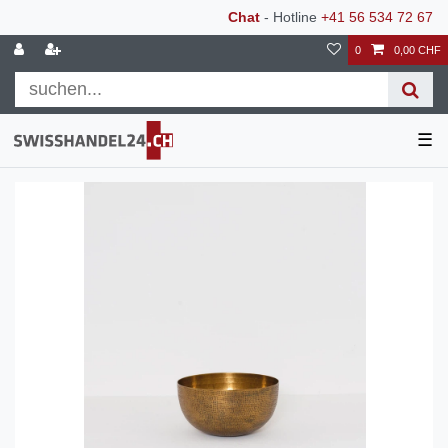
Chat
- Hotline
+41 56 534 72 67
0
0,00 CHF
☰