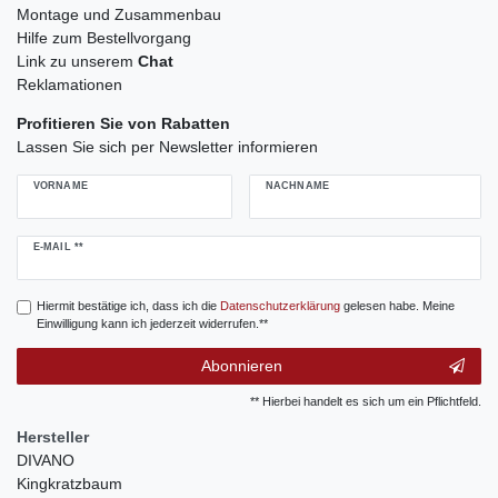
Montage und Zusammenbau
Hilfe zum Bestellvorgang
Link zu unserem
Chat
Reklamationen
Profitieren Sie von Rabatten
Lassen Sie sich per Newsletter informieren
VORNAME
NACHNAME
Newsletter
E-MAIL **
Honig
Hiermit bestätige ich, dass ich die
Daten­schutz­erklärung
gelesen habe. Meine
Einwilligung kann ich jederzeit widerrufen.**
Abonnieren
** Hierbei handelt es sich um ein Pflichtfeld.
Hersteller
DIVANO
Kingkratzbaum