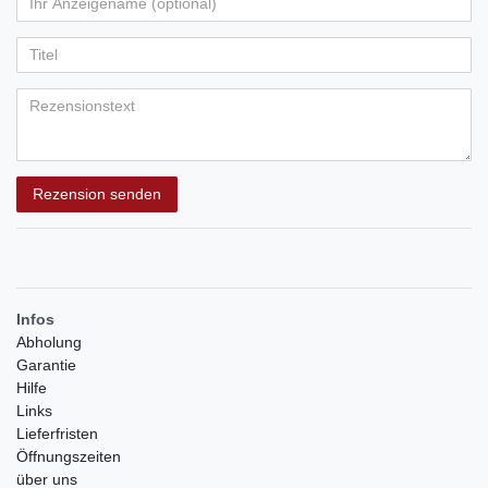
Ihr
Platzhalter
5
5
5
5
5
Anzeigename
Bewertungssternen
Bewertungssternen
Bewertungssternen
Bewertungssternen
Bewertungssternen
(optional)
Titel
Rezensionstext
Rezension senden
Infos
Abholung
Garantie
Hilfe
Links
Lieferfristen
Öffnungszeiten
über uns