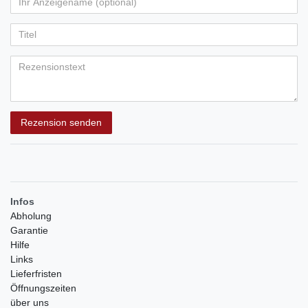
Ihr
Platzhalter
5
5
5
5
5
Anzeigename
Bewertungssternen
Bewertungssternen
Bewertungssternen
Bewertungssternen
Bewertungssternen
(optional)
Titel
Rezensionstext
Rezension senden
Infos
Abholung
Garantie
Hilfe
Links
Lieferfristen
Öffnungszeiten
über uns