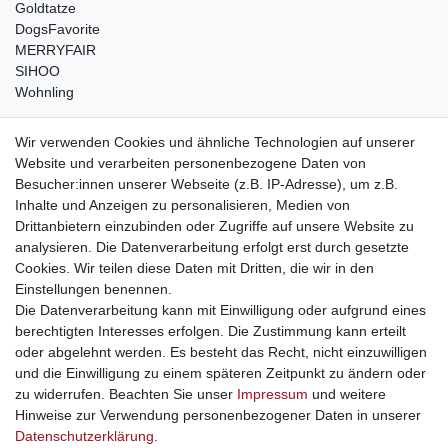
Goldtatze
DogsFavorite
MERRYFAIR
SIHOO
Wohnling
weitere Shops
Wir verwenden Cookies und ähnliche Technologien auf unserer
Website und verarbeiten personenbezogene Daten von
traumlampen
- Lampen und Kronleuchter
Besucher:innen unserer Webseite (z.B. IP-Adresse), um z.B.
kinderwagencenter
- Exklusive und günstige Kinderwagen
Inhalte und Anzeigen zu personalisieren, Medien von
gastrogeraete24
- alles für Gastronomie und Imbiss
Drittanbietern einzubinden oder Zugriffe auf unsere Website zu
soziale Medien
analysieren. Die Datenverarbeitung erfolgt erst durch gesetzte
Cookies. Wir teilen diese Daten mit Dritten, die wir in den
Facebook
Einstellungen benennen.
sicher einkaufen
Die Datenverarbeitung kann mit Einwilligung oder aufgrund eines
berechtigten Interesses erfolgen. Die Zustimmung kann erteilt
oder abgelehnt werden. Es besteht das Recht, nicht einzuwilligen
und die Einwilligung zu einem späteren Zeitpunkt zu ändern oder
zu widerrufen. Beachten Sie unser
Impressum
und weitere
Sichere Bestellung und Zahlung via SSL Verschlüsselung
Hinweise zur Verwendung personenbezogener Daten in unserer
Daten­schutz­erklärung
.