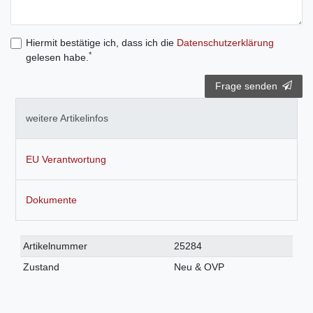
Hiermit bestätige ich, dass ich die
Daten­schutz­erklärung
*
gelesen habe.
Frage senden
weitere Artikelinfos
EU Verantwortung
Dokumente
Technisches
Wert
Artikelnummer
25284
Merkmal
Zustand
Neu & OVP