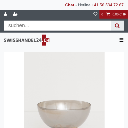
Chat
- Hotline
+41 56 534 72 67
0
0,00 CHF
☰