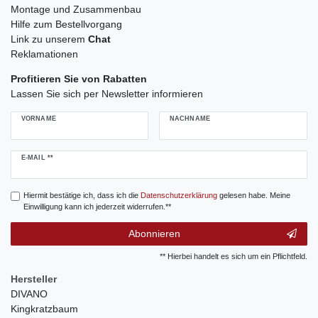
Montage und Zusammenbau
Hilfe zum Bestellvorgang
Link zu unserem
Chat
Reklamationen
Profitieren Sie von Rabatten
Lassen Sie sich per Newsletter informieren
VORNAME
NACHNAME
Newsletter
E-MAIL **
Honig
Hiermit bestätige ich, dass ich die
Daten­schutz­erklärung
gelesen habe. Meine
Einwilligung kann ich jederzeit widerrufen.**
Abonnieren
** Hierbei handelt es sich um ein Pflichtfeld.
Hersteller
DIVANO
Kingkratzbaum