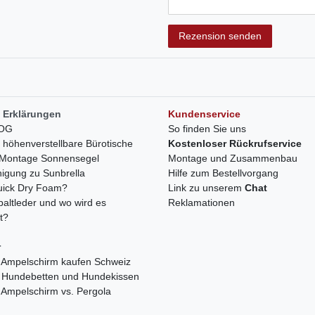
Rezensionstext
Rezension senden
 Erklärungen
Kundenservice
LOG
So finden Sie uns
h höhenverstellbare Bürotische
Kostenloser Rückrufservice
r Montage Sonnensegel
Montage und Zusammenbau
nigung zu Sunbrella
Hilfe zum Bestellvorgang
quick Dry Foam?
Link zu unserem
Chat
paltleder und wo wird es
Reklamationen
t?
r
 Ampelschirm kaufen Schweiz
 Hundebetten und Hundekissen
 Ampelschirm vs. Pergola