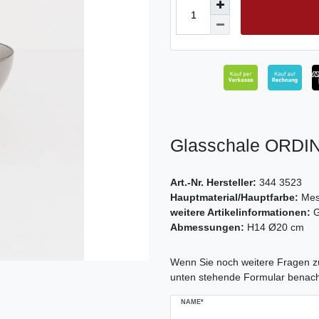
Glasschale ORDIN
Art.-Nr. Hersteller:
344 3523
Hauptmaterial/Hauptfarbe:
Mes
weitere Artikelinformationen:
G
Abmessungen:
H14 Ø20 cm
Ceres::Template.mailFormHoneypo
Wenn Sie noch weitere Fragen zu
unten stehende Formular benach
NAME*