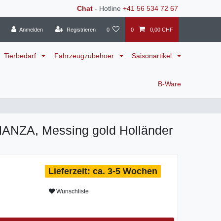
Chat
- Hotline
+41 56 534 72 67
Anmelden
Registrieren
0
0
0,00 CHF
Tierbedarf
Fahrzeugzubehoer
Saisonartikel
B-Ware
ANZA, Messing gold Holländer
ca. 3-5 Wochen
Wunschliste