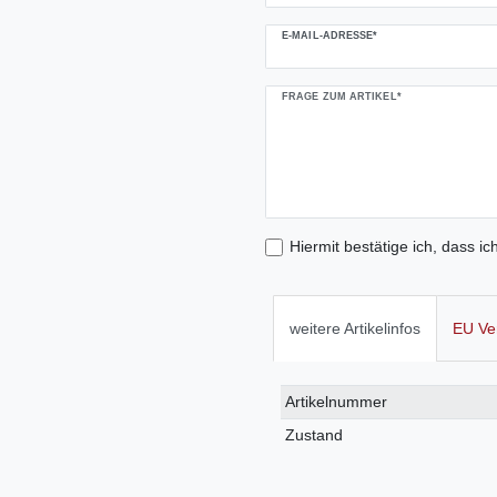
E-MAIL-ADRESSE*
FRAGE ZUM ARTIKEL*
Hiermit bestätige ich, dass ic
weitere Artikelinfos
EU Ve
Technisches
Wert
Artikelnummer
Merkmal
Zustand