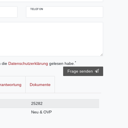
TELEFON
*
h die
Daten­schutz­erklärung
gelesen habe.
Frage senden
rantwortung
Dokumente
25282
Neu & OVP