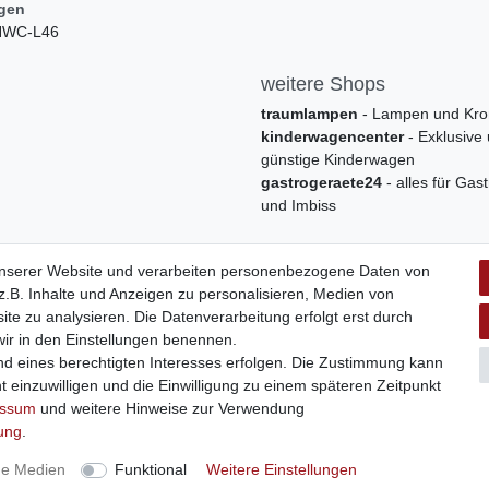
ngen
 HWC-L46
weitere Shops
traumlampen
- Lampen und Kro
kinderwagencenter
- Exklusive
günstige Kinderwagen
gastrogeraete24
- alles für Gas
und Imbiss
unserer Website und verarbeiten personenbezogene Daten von
.B. Inhalte und Anzeigen zu personalisieren, Medien von
ite zu analysieren. Die Datenverarbeitung erfolgt erst durch
 wir in den Einstellungen benennen.
nd eines berechtigten Interesses erfolgen. Die Zustimmung kann
t einzuwilligen und die Einwilligung zu einem späteren Zeitpunkt
Widerrufs­formular
Impressum
Daten­schutz­erklärung
A
essum
und weitere Hinweise zur Verwendung
rung
.
 | swisshandel24.ch | Firmensitz: 8598 Bottighofen, Schweiz | Hotline
ne Medien
Funktional
Weitere Einstellungen