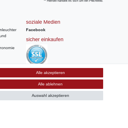
** Hierbei handelt es sich um ein Pflichtfeld.
soziale Medien
nleuchter
Facebook
 und
sicher einkaufen
tronomie
Sichere Bestellung und Zahlung via SSL
Alle akzeptieren
Verschlüsselung
Alle ablehnen
Auswahl akzeptieren
GB
Kontakt
 +41 56 534 72 67