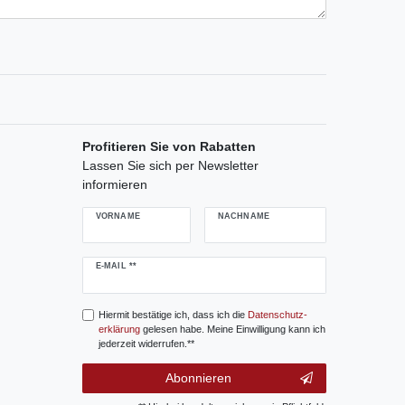
Profitieren Sie von Rabatten
Lassen Sie sich per Newsletter
informieren
VORNAME
NACHNAME
Newsletter
E-MAIL **
Honig
Hiermit bestätige ich, dass ich die
Daten­schutz­
erklärung
gelesen habe. Meine Einwilligung kann ich
jederzeit widerrufen.**
Abonnieren