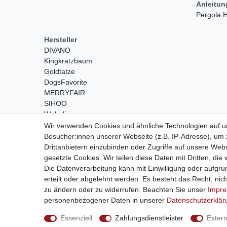
Anleitu
Pergola
Hersteller
DIVANO
Kingkratzbaum
Goldtatze
DogsFavorite
MERRYFAIR
SIHOO
Wohnling
Wir verwenden Cookies und ähnliche Technologien auf 
Besucher:innen unserer Webseite (z.B. IP-Adresse), um z
Drittanbietern einzubinden oder Zugriffe auf unsere Webs
gesetzte Cookies. Wir teilen diese Daten mit Dritten, die
Die Datenverarbeitung kann mit Einwilligung oder aufgru
erteilt oder abgelehnt werden. Es besteht das Recht, nich
Widerrufs­recht
zu ändern oder zu widerrufen. Beachten Sie unser
Impr
personenbezogener Daten in unserer
Daten­schutz­erklä
© Copyright 2026
Essenziell
Zahlungsdienstleister
Exter