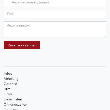
von
von
von
von
von
Ihr
Platzhalter
5
5
5
5
5
Anzeigename
Bewertungssternen
Bewertungssternen
Bewertungssternen
Bewertungssternen
Bewertungssternen
(optional)
Titel
Rezensionstext
Rezension senden
Infos
Abholung
Garantie
Hilfe
Links
Lieferfristen
Öffnungszeiten
über uns