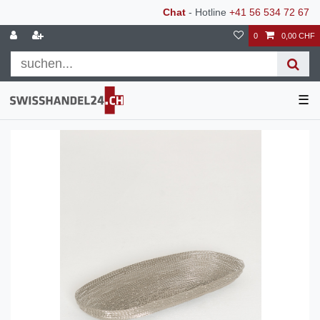
Chat
- Hotline
+41 56 534 72 67
0
0,00 CHF
☰