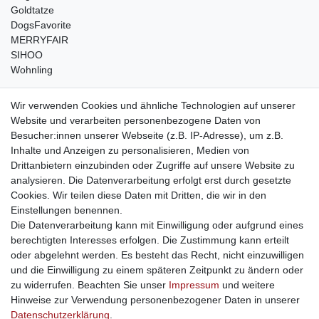
Goldtatze
DogsFavorite
MERRYFAIR
SIHOO
Wohnling
weitere Shops
Wir verwenden Cookies und ähnliche Technologien auf unserer
Website und verarbeiten personenbezogene Daten von
traumlampen
- Lampen und Kronleuchter
Besucher:innen unserer Webseite (z.B. IP-Adresse), um z.B.
kinderwagencenter
- Exklusive und günstige Kinderwagen
Inhalte und Anzeigen zu personalisieren, Medien von
gastrogeraete24
- alles für Gastronomie und Imbiss
Drittanbietern einzubinden oder Zugriffe auf unsere Website zu
soziale Medien
analysieren. Die Datenverarbeitung erfolgt erst durch gesetzte
Cookies. Wir teilen diese Daten mit Dritten, die wir in den
Facebook
Einstellungen benennen.
sicher einkaufen
Die Datenverarbeitung kann mit Einwilligung oder aufgrund eines
berechtigten Interesses erfolgen. Die Zustimmung kann erteilt
oder abgelehnt werden. Es besteht das Recht, nicht einzuwilligen
und die Einwilligung zu einem späteren Zeitpunkt zu ändern oder
zu widerrufen. Beachten Sie unser
Impressum
und weitere
Sichere Bestellung und Zahlung via SSL Verschlüsselung
Hinweise zur Verwendung personenbezogener Daten in unserer
Daten­schutz­erklärung
.