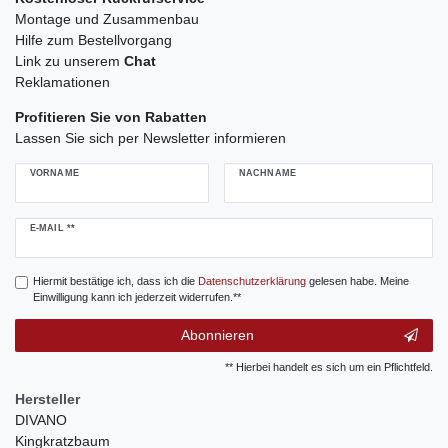
Montage und Zusammenbau
Hilfe zum Bestellvorgang
Link zu unserem
Chat
Reklamationen
Profitieren Sie von Rabatten
Lassen Sie sich per Newsletter informieren
VORNAME
NACHNAME
Newsletter
E-MAIL **
Honig
Hiermit bestätige ich, dass ich die
Daten­schutz­erklärung
gelesen habe. Meine
Einwilligung kann ich jederzeit widerrufen.**
Abonnieren
** Hierbei handelt es sich um ein Pflichtfeld.
Hersteller
DIVANO
Kingkratzbaum