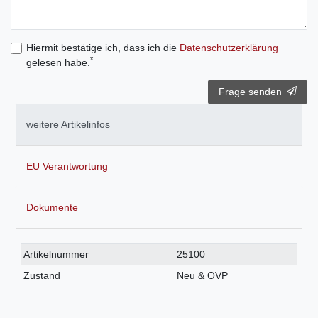
Hiermit bestätige ich, dass ich die
Daten­schutz­erklärung
*
gelesen habe.
Frage senden
weitere Artikelinfos
EU Verantwortung
Dokumente
Technisches
Wert
Artikelnummer
25100
Merkmal
Zustand
Neu & OVP