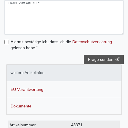
FRAGE ZUM ARTIKEL*
Hiermit bestätige ich, dass ich die
Daten­schutz­erklärung
*
gelesen habe.
Frage senden
weitere Artikelinfos
EU Verantwortung
Dokumente
Technisches
Wert
Artikelnummer
43371