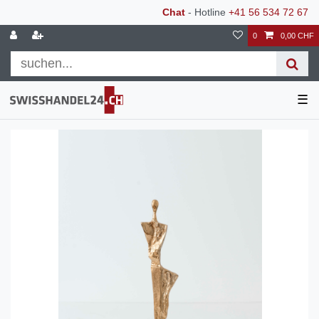
Chat
- Hotline
+41 56 534 72 67
0
0,00 CHF
☰