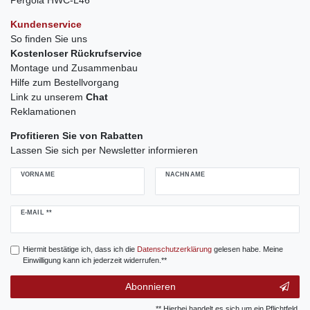
Kundenservice
So finden Sie uns
Kostenloser Rückrufservice
Montage und Zusammenbau
Hilfe zum Bestellvorgang
Link zu unserem
Chat
Reklamationen
Profitieren Sie von Rabatten
Lassen Sie sich per Newsletter informieren
VORNAME
NACHNAME
Newsletter
E-MAIL **
Honig
Hiermit bestätige ich, dass ich die
Daten­schutz­erklärung
gelesen habe. Meine
Einwilligung kann ich jederzeit widerrufen.**
Abonnieren
** Hierbei handelt es sich um ein Pflichtfeld.