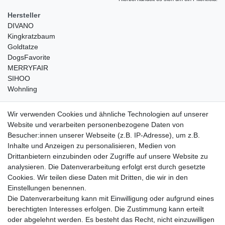
Hersteller
DIVANO
Kingkratzbaum
Goldtatze
DogsFavorite
MERRYFAIR
SIHOO
Wohnling
weitere Shops
Wir verwenden Cookies und ähnliche Technologien auf unserer
Website und verarbeiten personenbezogene Daten von
traumlampen
- Lampen und Kronleuchter
Besucher:innen unserer Webseite (z.B. IP-Adresse), um z.B.
kinderwagencenter
- Exklusive und günstige Kinderwagen
Inhalte und Anzeigen zu personalisieren, Medien von
gastrogeraete24
- alles für Gastronomie und Imbiss
Drittanbietern einzubinden oder Zugriffe auf unsere Website zu
soziale Medien
analysieren. Die Datenverarbeitung erfolgt erst durch gesetzte
Cookies. Wir teilen diese Daten mit Dritten, die wir in den
Facebook
Einstellungen benennen.
sicher einkaufen
Die Datenverarbeitung kann mit Einwilligung oder aufgrund eines
berechtigten Interesses erfolgen. Die Zustimmung kann erteilt
oder abgelehnt werden. Es besteht das Recht, nicht einzuwilligen