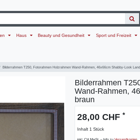
ten
Haus
Beauty und Gesundheit
Sport und Freizeit
Bilderrahmen T250, Fotorahmen Holzrahmen Wand-Rahmen, 46x66cm Shabby-Look Land
Bilderrahmen T25
Wand-Rahmen, 46
braun
*
28,00 CHF
Inhalt
1
Stück
inkl. CH MwSt. – Info zu
Versandkosten