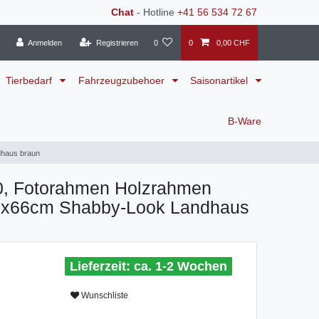
Chat
- Hotline
+41 56 534 72 67
Anmelden
Registrieren
0
0
0,00 CHF
Tierbedarf
Fahrzeugzubehoer
Saisonartikel
B-Ware
haus braun
0, Fotorahmen Holzrahmen
x66cm Shabby-Look Landhaus
ca. 1-2 Wochen
Wunschliste